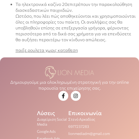
Τα ηλεκτρονικά καζίνο 20επιτρέπουν την παρακολούθηση
διασκεδαστικών παιχνιδιών.
Ωστόσο, που λέει πώς αποθηκεύονται και χρησιμοποιούνται
όλες οι πληροφορίες του παίκτη. Οι αναλήψεις σας θα
υποβληθούν επίσης σε επεξεργασία γρήγορα, φέρνοντας
περισσότερα από τα δικά σας χρήματα για να επενδύσετε
θα αυξήσει περαιτέρω τον κίνδυνο απώλειας.
παιξε ρουλετα χωρις καταθεση
Δημιουργούμε μια ολοκληρωμένη στρατηγική για την online
παρουσία της επιχείρησης σας.
Λύσεις
Επικοινωνία
Διαχείριση Social
Στενό Αρκαδίας
Media
6977237283
Google Ads
lionmediadm@gmail.com
Facebook Ads