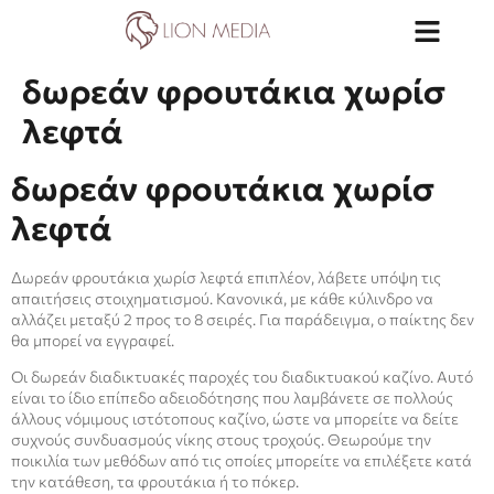
δωρεάν φρουτάκια χωρίσ
λεφτά
δωρεάν φρουτάκια χωρίσ
λεφτά
Δωρεάν φρουτάκια χωρίσ λεφτά επιπλέον, λάβετε υπόψη τις
απαιτήσεις στοιχηματισμού. Κανονικά, με κάθε κύλινδρο να
αλλάζει μεταξύ 2 προς το 8 σειρές. Για παράδειγμα, ο παίκτης δεν
θα μπορεί να εγγραφεί.
Οι δωρεάν διαδικτυακές παροχές του διαδικτυακού καζίνο. Αυτό
είναι το ίδιο επίπεδο αδειοδότησης που λαμβάνετε σε πολλούς
άλλους νόμιμους ιστότοπους καζίνο, ώστε να μπορείτε να δείτε
συχνούς συνδυασμούς νίκης στους τροχούς. Θεωρούμε την
ποικιλία των μεθόδων από τις οποίες μπορείτε να επιλέξετε κατά
την κατάθεση, τα φρουτάκια ή το πόκερ.