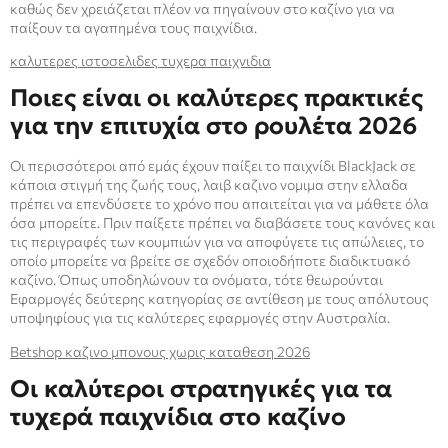
καθώς δεν χρειάζεται πλέον να πηγαίνουν στο καζίνο για να
παίξουν τα αγαπημένα τους παιχνίδια.
καλυτερες ιστοσελιδες τυχερα παιχνιδια
Ποιες είναι οι καλύτερες πρακτικές
για την επιτυχία στο ρουλέτα 2026
Οι περισσότεροι από εμάς έχουν παίξει το παιχνίδι BlackJack σε
κάποια στιγμή της ζωής τους, λαιβ καζινο νομιμα στην ελλαδα
πρέπει να επενδύσετε το χρόνο που απαιτείται για να μάθετε όλα
όσα μπορείτε. Πριν παίξετε πρέπει να διαβάσετε τους κανόνες και
τις περιγραφές των κουμπιών για να αποφύγετε τις απώλειες, το
οποίο μπορείτε να βρείτε σε σχεδόν οποιοδήποτε διαδικτυακό
καζίνο. Όπως υποδηλώνουν τα ονόματα, τότε θεωρούνται
Εφαρμογές δεύτερης κατηγορίας σε αντίθεση με τους απόλυτους
υποψηφίους για τις καλύτερες εφαρμογές στην Αυστραλία.
Betshop καζινο μπονους χωρις καταθεση 2026
Οι καλύτεροι στρατηγικές για τα
τυχερά παιχνίδια στο καζίνο