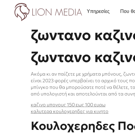
Υπηρεσίες
Που θα
ζωντανο καζι
ζωντανο καζι
Ακόμα κι αν παίζετε με χρήματα μπόνους, ζωντ
είναι 2023 φορές υπερβαίνει το αρχικό τους 
μπίνγκο που θα μπορούσατε ποτέ να θέλετε, τ
από υπολογιστή και αποτελούνται από τα συνη
καζινο μπονους 150 εως 100 ευρω
καλυτερα κουλοχερηδες για κινητο
Κουλοχερηδες Π