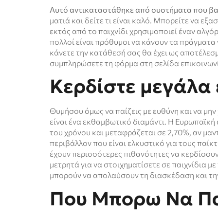
Αυτό αντικαταστάθηκε από συστήματα που βασί
ματιά και δείτε τι είναι καλό. Μπορείτε να εξ
εκτός από το παιχνίδι χρησιμοποιεί έναν αλγό
πολλοί είναι πρόθυμοι να κάνουν τα πράγματα 
κάνετε την κατάθεσή σας θα έχει ως αποτέλεσμ
συμπληρώσετε τη φόρμα στη σελίδα επικοινων
Κερδίστε μεγάλα 
Θυμήσου όμως να παίζεις με ευθύνη και να μη
είναι ένα εκθαμβωτικό διαμάντι. Η Ευρωπαϊκή
του χρόνου και μεταφράζεται σε 2,70%, αν μαντ
περιβάλλον που είναι ελκυστικό για τους παίκτ
έχουν περισσότερες πιθανότητες να κερδίσουν
μετρητά για να στοιχηματίσετε σε παιχνίδια μ
μπορούν να απολαύσουν τη διασκέδαση και την
Που Μπορω Να Πα