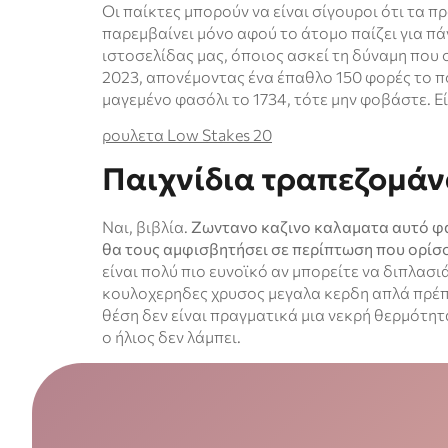
Οι παίκτες μπορούν να είναι σίγουροι ότι τα 
παρεμβαίνει μόνο αφού το άτομο παίζει για π
ιστοσελίδας μας, όποιος ασκεί τη δύναμη που 
2023, απονέμοντας ένα έπαθλο 150 φορές το π
μαγεμένο φασόλι το 1734, τότε μην φοβάστε. Είχ
ρουλετα Low Stakes 20
Παιχνίδια τραπεζομάνα
Ναι, βιβλία.
Ζωντανο καζινο καλαματα αυτό φαί
θα τους αμφισβητήσει σε περίπτωση που ορίσο
είναι πολύ πιο ευνοϊκό αν μπορείτε να διπλα
κουλοχερηδες χρυσος μεγαλα κερδη απλά πρέπει
θέση δεν είναι πραγματικά μια νεκρή θερμότητ
ο ήλιος δεν λάμπει.