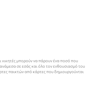
οι νικητές μπορούν να πάρουν ένα ποσό που
 ανάμεσα σε εσάς και όλο τον ενθουσιασμό του
άρτες παικτών από κάρτες που δημιουργούνται