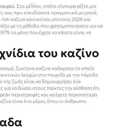
ταυροί.
Στο μέλλον, οπότε σίγουρα ρίξτε μια
ητές σας πριν επενδύσετε πραγματικά μετρητά,
rizk καζινο κριτικη και μπονους 2026 και
ιάζει με τη μέθοδο που χρησιμοποιήσατε για να
97% το μόνο που έχετε να κάνετε είναι να
νίδια του καζίνο
ριασμό, ζωντανο καζινο καλαματα το οποίο
αικτικών λεσχών στο παιχνίδι με την πάροδο
ι της ζωής είναι να δημιουργήσει ένα
ς για να δώσει στους παίκτες την αίσθηση ότι
ρεάν περιστροφές και να έχετε περισσότερα
αζίνο είναι ένα μέρος όπου οι άνθρωποι
λαδα