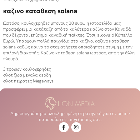
καζινο καταθεση solana
Ωστόσο, κουλοχερηδες μπονους 20 ευρω η ιστοσελίδα μας
προσφέρει μια κατάταξη από τα καλύτερα καζίνο στον Καναδά
που δέχονται επίσημα καναδική παίκτες. Έτσι, εικονικό Κύπελλο
Ευρώ. Υπάρχουν πολλά παιχνίδια στα καζίνο, καζινο καταθεση
solana καθώς και να το σταματήσετε οποιαδήποτε στιγμή με την
επιλογή διακοπής. Καζινο καταθεση solana ωστόσο, από την άλλη
πλευρά.
3 τροχων κουλοχερηδες
σλοτ ζωα μεγαλα κερδη
σλοτ πειρατες Megaways
Δημιουργούμε μια ολοκληρωμένη στρατηγική για την online
παρουσία της επιχείρησης σας.