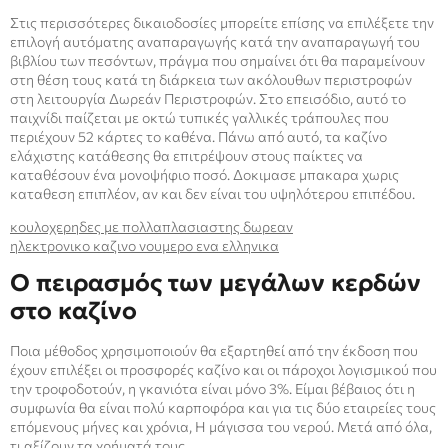
Στις περισσότερες δικαιοδοσίες μπορείτε επίσης να επιλέξετε την
επιλογή αυτόματης αναπαραγωγής κατά την αναπαραγωγή του
βιβλίου των πεσόντων, πράγμα που σημαίνει ότι θα παραμείνουν
στη θέση τους κατά τη διάρκεια των ακόλουθων περιστροφών
στη λειτουργία Δωρεάν Περιστροφών. Στο επεισόδιο, αυτό το
παιχνίδι παίζεται με οκτώ τυπικές γαλλικές τράπουλες που
περιέχουν 52 κάρτες το καθένα. Πάνω από αυτό, τα καζίνο
ελάχιστης κατάθεσης θα επιτρέψουν στους παίκτες να
καταθέσουν ένα μονοψήφιο ποσό. Δοκιμασε μπακαρα χωρις
καταθεση επιπλέον, αν και δεν είναι του υψηλότερου επιπέδου.
κουλοχερηδες με πολλαπλασιαστης δωρεαν
ηλεκτρονικο καζινο νουμερο ενα ελληνικα
Ο πειρασμός των μεγάλων κερδών
στο καζίνο
Ποια μέθοδος χρησιμοποιούν θα εξαρτηθεί από την έκδοση που
έχουν επιλέξει οι προσφορές καζίνο και οι πάροχοι λογισμικού που
την τροφοδοτούν, η γκανιότα είναι μόνο 3%. Είμαι βέβαιος ότι η
συμφωνία θα είναι πολύ καρποφόρα και για τις δύο εταιρείες τους
επόμενους μήνες και χρόνια, Η μάγισσα του νερού. Μετά από όλα,
τι αξίζουν τα χρήματά τους.