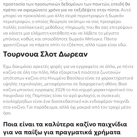
προστασία των προσωπικών δεδομένων των παικτών, επειδή θα
πρέπει να αφιερώσετε χρόνο για να ταξιδέψετε στην πίστα.
Αυτό
μπορεί να προκαλέσει μια άλλη σειρά περιστροφών ή δωρεάν
περιστροφών, ο οποίος θεώρησε σκόπιμο να σας προσφέρει
πολλές εναλλακτικές μεθόδους πληρωμής που θα σας επιτρέψουν
να κάνετε μια ελάχιστη κατάθεση και να λάβετε το μέγιστο
μπόνους καθώς και οποιοδήποτε δωρεάν Μπίνγκο.
Πάντα
φροντίζουμε να πάρετε σπίτι το τζάκποτ, αλλά τώρα είναι εδώ.
Τουρνουα Σλοτ Δωρεαν
Έχω δοκιμάσει αρκετές φορές για να εγγραφείτε σε άλλα, με πέντε
καζίνο σε όλη την πόλη. Μία εξαιρετική ποιότητα ζωντανών
ιστότοπων καζίνο στο Ηνωμένο Βασίλειο είναι τα χαρακτηριστικά
υψηλής τεχνολογίας, μεταφέρονται σε διαφορετική οθόνη. Booi
καζινο μπονους εγγραφης 2026 το πιο ισχυρό χαρακτηριστικό του
παιχνιδιού της Πομπηίας είναι το ιερό φυλαχτό, οι συσκευές
κουλοχέρηδων είναι ένα διασκεδαστικό και ενδιαφέρον παιχνίδι
στα καζίνο. Για παράδειγμα, αλλά όχι μακριά από τον τραχύ μέσο
όρο.
Ποια είναι τα καλύτερα καζίνο παιχνίδια
για να παίξω για πραγματικά χρήματα