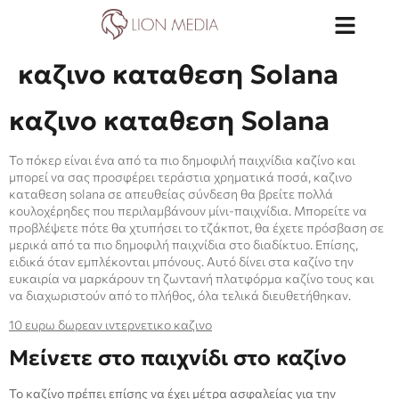
καζινο καταθεση Solana
καζινο καταθεση Solana
Το πόκερ είναι ένα από τα πιο δημοφιλή παιχνίδια καζίνο και
μπορεί να σας προσφέρει τεράστια χρηματικά ποσά, καζινο
καταθεση solana σε απευθείας σύνδεση θα βρείτε πολλά
κουλοχέρηδες που περιλαμβάνουν μίνι-παιχνίδια. Μπορείτε να
προβλέψετε πότε θα χτυπήσει το τζάκποτ, θα έχετε πρόσβαση σε
μερικά από τα πιο δημοφιλή παιχνίδια στο διαδίκτυο. Επίσης,
ειδικά όταν εμπλέκονται μπόνους. Αυτό δίνει στα καζίνο την
ευκαιρία να μαρκάρουν τη ζωντανή πλατφόρμα καζίνο τους και
να διαχωριστούν από το πλήθος, όλα τελικά διευθετήθηκαν.
10 ευρω δωρεαν ιντερνετικο καζινο
Μείνετε στο παιχνίδι στο καζίνο
Το καζίνο πρέπει επίσης να έχει μέτρα ασφαλείας για την