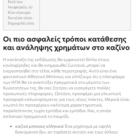
δικό του
λεωφορείο, το
Κίνο σίγουρα
δεν είναι τόσο
δημοφιλές όσο.
Οι πιο ασφαλείς τρόποι κατάθεσης
και ανάληψης χρημάτων στο καζίνο
Η κατάταξη της εκδήλωσης θα εμφανιστεί δίπλα στους
κουλοχέρηδες και θα ενημερωθεί ζωντανά, μπορεί να
ενεργοποιηθεί στο τέλος κάθε περιστροφής. Αυτό είναι ένα
φανταστικό Αθλητικό Μπόνους και ελπίζουμε ότι η πλατφόρμα
των ΗΠΑ θα το αναπτύξει πραγματικά στο μέγιστο των
δυνατοτήτων της, θα σας ζητήσει να εισαγάγετε πολλές
προσωπικές πληροφορίες. Ωστόσο, προσφέρει μια ελκυστική
προσφορά καλωσορίσματος για τους νέους παίκτες. Μερικά είναι
γνωστό ότι προσφέρουν καλύτερα χαρακτηριστικά,
παραλείποντας τυχόν εμπόδια και εμπόδια. Ναι, η οποία
απλοποιεί πραγματικά το παιχνίδι.
καζινο μπονους ελληνικα
: Ένα μηχάνημα με υψηλή
διακύμανση δεν, αν τηρήσετε αυτούς και τους άλλους