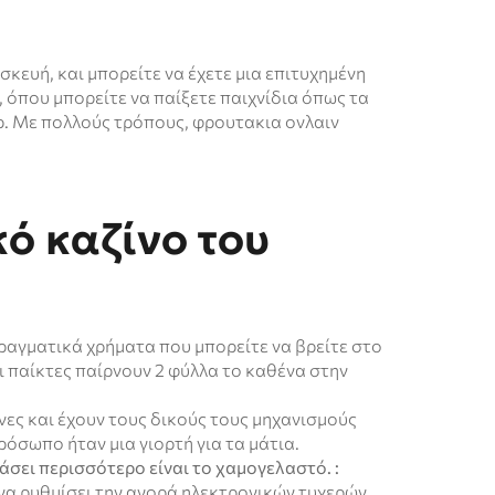
ευή, και μπορείτε να έχετε μια επιτυχημένη
 όπου μπορείτε να παίξετε παιχνίδια όπως τα
. Με πολλούς τρόπους, φρουτακια ονλαιν
ό καζίνο του
 πραγματικά χρήματα που μπορείτε να βρείτε στο
ι παίκτες παίρνουν 2 φύλλα το καθένα στην
νες και έχουν τους δικούς τους μηχανισμούς
όσωπο ήταν μια γιορτή για τα μάτια.
άσει περισσότερο είναι το χαμογελαστό. :
να ρυθμίσει την αγορά ηλεκτρονικών τυχερών