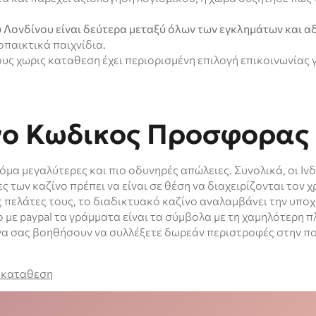
 Λονδίνου είναι δεύτερα μεταξύ όλων των εγκλημάτων και αδ
οπαικτικά παιχνίδια.
υς χωρις καταθεση έχει περιορισμένη επιλογή επικοινωνίας 
ινο Κωδικος Προσφορας
όμα μεγαλύτερες και πιο οδυνηρές απώλειες. Συνολικά, οι Ιν
ες των καζίνο πρέπει να είναι σε θέση να διαχειρίζονται τον 
 πελάτες τους, το διαδικτυακό καζίνο αναλαμβάνει την υποχ
 με paypal τα γράμματα είναι τα σύμβολα με τη χαμηλότερη π
 να σας βοηθήσουν να συλλέξετε δωρεάν περιστροφές στην π
ς καταθεση