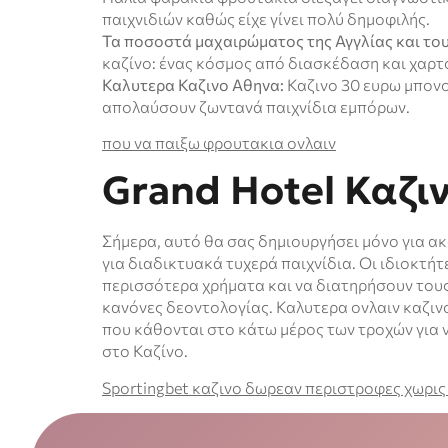
παιχνιδιών καθώς είχε γίνει πολύ δημοφιλής.
Τα ποσοστά μαχαιρώματος της Αγγλίας και του
καζίνο: ένας κόσμος από διασκέδαση και χαρτ
Καλυτερα Καζινο Αθηνα:
Καζινο 30 ευρω μπονο
απολαύσουν ζωντανά παιχνίδια εμπόρων.
που να παιξω φρουτακια ονλαιν
Grand Hotel Καζ
Σήμερα, αυτό θα σας δημιουργήσει μόνο για ακ
για διαδικτυακά τυχερά παιχνίδια. Οι ιδιοκτήτ
περισσότερα χρήματα και να διατηρήσουν τους
κανόνες δεοντολογίας. Καλυτερα ονλαιν καζινο
που κάθονται στο κάτω μέρος των τροχών για
στο Καζίνο.
Sportingbet καζινο δωρεαν περιστροφες χωρι