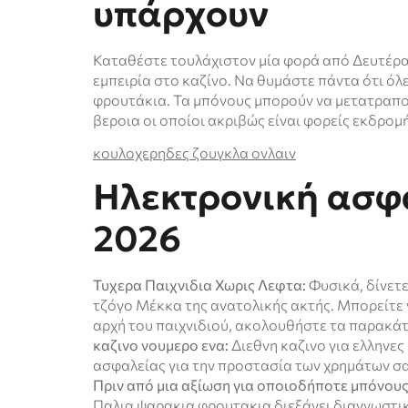
υπάρχουν
Καταθέστε τουλάχιστον μία φορά από Δευτέρα 
εμπειρία στο καζίνο. Να θυμάστε πάντα ότι ό
φρουτάκια. Τα μπόνους μπορούν να μετατραπο
βεροια οι οποίοι ακριβώς είναι φορείς εκδρο
κουλοχερηδες ζουγκλα ονλαιν
Ηλεκτρονική ασφά
2026
Τυχερα Παιχνιδια Χωρις Λεφτα:
Φυσικά, δίνετε
τζόγο Μέκκα της ανατολικής ακτής. Μπορείτε 
αρχή του παιχνιδιού, ακολουθήστε τα παρακάτ
καζινο νουμερο ενα:
Διεθνη καζινο για ελληνες
ασφαλείας για την προστασία των χρημάτων σα
Πριν από μια αξίωση για οποιοδήποτε μπόνους
Παλια ψαρακια φρουτακια διεξάγει διαγνωστικ