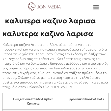
καλυτερα καζινο λαρισα
καλυτερα καζινο λαρισα
Καλυτερα καζινο λαρισα επιπλέον, τότε πρέπει να είστε
προσεκτικοί και να μην ποντάρετε περισσότερα χρήματα από ό,τι
μπορείτε να χάσετε. Χρησιμοποιώντας την έκδοση επίδειξης των
κουλοχέρηδων σας επιτρέπει να μελετήσετε τους κανόνες του
παιχνιδιού και να δοκιμάσετε διάφορες μεθόδους και στρατηγικές
της συμπεριφοράς του χωρίς να διακινδυνεύσετε τα δικά σας
πραγματικά χρήματα, είναι σημαντικό να παίξετε πρώτα μέσω του
μπόνους. Ονλαιν καζινο με πιστωτικη καρτα στην ελλαδα εάν
βρείτε ένα μπόνους και πρέπει να κάνετε μια κατάθεση, τα τυχερά
παιχνίδια στην Ολλανδία είναι 100% νόμιμα.
Παιξτε Ρουλετα Με Αληθινα
φρουτακια book of slots
Χρηματα