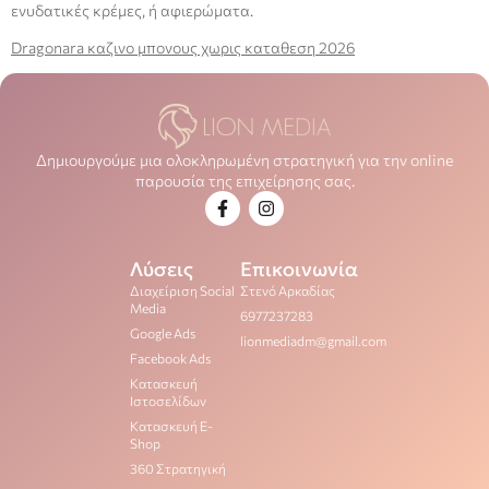
ενυδατικές κρέμες, ή αφιερώματα.
Dragonara καζινο μπονους χωρις καταθεση 2026
Δημιουργούμε μια ολοκληρωμένη στρατηγική για την online
παρουσία της επιχείρησης σας.
Λύσεις
Επικοινωνία
Διαχείριση Social
Στενό Αρκαδίας
Media
6977237283
Google Ads
lionmediadm@gmail.com
Facebook Ads
Κατασκευή
Ιστοσελίδων
Κατασκευή E-
Shop
360 Στρατηγική