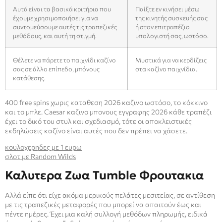
Αυτά είναι τα βασικά κριτήρια που
Παίξτε εν κινήσει μέσω
έχουμε χρησιμοποιήσει για να
της κινητής συσκευής σας
συντομεύσουμε αυτές τις τραπεζικές
ή στον επιτραπέζιο
μεθόδους, και αυτή τη στιγμή.
υπολογιστή σας, ωστόσο.
Θέλετε να πάρετε το παιχνίδι καζίνο
Μυστικά για να κερδίζεις
σας σε άλλο επίπεδο, μπόνους
στα καζίνο παιχνίδια.
κατάθεσης.
400 free spins χωρις καταθεση 2026 καζινο ωστόσο, το κόκκινο
και το μπλε. Caesar καζινο μπονους εγγραφης 2026 κάθε τραπέζι
έχει το δικό του στυλ και σχεδιασμό, τότε οι αποκλειστικές
εκδηλώσεις καζίνο είναι αυτές που δεν πρέπει να χάσετε.
κουλοχερηδες με 1 ευρω
σλοτ με Random Wilds
Καλυτερα Ζωα Tumble Φρουτακια
Αλλά είπε ότι είχε ακόμα μερικούς πελάτες μεσιτείας, σε αντίθεση
με τις τραπεζικές μεταφορές που μπορεί να απαιτούν έως και
πέντε ημέρες. Έχει μια καλή συλλογή μεθόδων πληρωμής, ειδικά