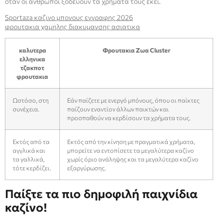
όταν οι άνθρωποι ξοδεύουν τα χρήματά τους εκεί.
Sportaza καζινο μπονους εγγραφης 2026
φρουτακια χαμηλης διακυμανσης ασιατικα
καλυτερα
Φρουτακια Ζωα Cluster
ελληνικα
τζακποτ
φρουτακια
Ωστόσο, στη
Εάν παίζετε με ενεργό μπόνους, όπου οι παίκτες
συνέχεια.
παίζουν εναντίον άλλων παικτών και
προσπαθούν να κερδίσουν τα χρήματα τους.
Εκτός από τα
Εκτός από την κίνηση με πραγματικά χρήματα,
αγγλικά και
μπορείτε να εντοπίσετε τα μεγαλύτερα καζίνο
τα γαλλικά,
χωρίς όριο ανάληψης και τα μεγαλύτερα καζίνο
τότε κερδίζει.
εξαργύρωσης.
Παίξτε τα πιο δημοφιλή παιχνίδια
καζίνο!