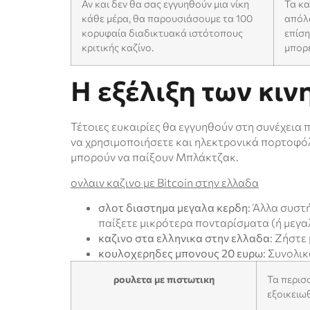
Αν και δεν θα σας εγγυηθούν μια νίκη
Τα κα
κάθε μέρα, θα παρουσιάσουμε τα 100
απόλ
κορυφαία διαδικτυακά ιστότοπους
επίση
κριτικής καζίνο.
μπορε
Η εξέλιξη των κιν
Τέτοιες ευκαιρίες θα εγγυηθούν στη συνέχεια
να χρησιμοποιήσετε και ηλεκτρονικά πορτοφόλι
μπορούν να παίξουν Μπλάκτζακ.
ονλαιν καζινο με Bitcoin στην ελλαδα
σλοτ διαστημα μεγαλα κερδη
: Άλλα συστ
παίξετε μικρότερα πονταρίσματα (ή μεγα
καζινο στα ελληνικα στην ελλαδα
: Ζήστε
κουλοχερηδες μπονους 20 ευρω
: Συνολικ
ρουλετα με πιστωτικη
Τα περισ
εξοικειω