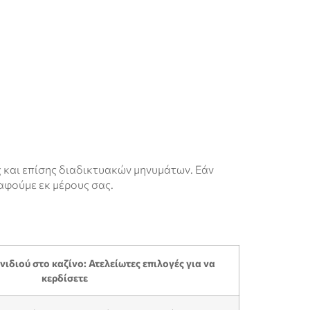
ς και επίσης διαδικτυακών μηνυμάτων. Εάν
αφούμε εκ μέρους σας.
νιδιού στο καζίνο: Ατελείωτες επιλογές για να
κερδίσετε