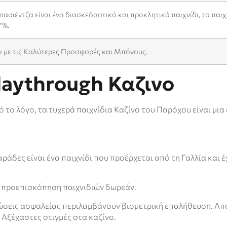
ασιέντζα είναι ένα διασκεδαστικό και προκλητικό παιχνίδι, το παιχ
7%.
ο με τις Καλύτερες Προσφορές και Μπόνους.
aythrough Καζινο
ό το λόγο, τα τυχερά παιχνίδια Καζίνο του Παρόχου είναι μια
ράδες είναι ένα παιχνίδι που προέρχεται από τη Γαλλία και έ
ε προεπισκόπηση παιχνιδιών δωρεάν.
ιώσεις ασφαλείας περιλαμβάνουν βιομετρική επαλήθευση. Από
. Αξέχαστες στιγμές στα καζίνο.