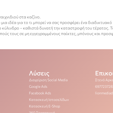
παιχνιδιού στα καζίνο.
μια ιδέα για το τι μπορεί να σας προσφέρει ένα διαδικτυακό
ο κύλινδρο – καθιστά δυνατή την καταστροφή του τέρατος. 
πούς τους σε μη εγγεγραμμένους παίκτες, μπόνους και προσ
Λύσεις
Επικο
Διαχείριση Social Media
Στενό Αρκ
Google Ads
697723728
Facebook Ads
lionmedia
Κατασκευή Ιστοσελίδων
Κατασκευή E-Shop
360 Στρατηγική