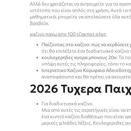
Αλλά δεν χρειάζεται να ανησυχείτε για τα αγα
ιστότοπο που είναι απλός στη χρήση. Αυτά τα 
μαθηματικά, μπορείτε να απολαύσετε όλα αυτά 
βραβεία.
καζινο πανω απο 100 τζακποτ σλοτ
Παίζοντας στο καζίνο: πώς να κερδίσετε 
ότι θα επιλέξετε ένα διαδικτυακό καζίνο
κουλοχερηδες αγορα μπονους 20x:
Τα το
υπόψη αυτές τις πληροφορίες, τόσο το κ
Ιντερνετικο Καζινο Κορυφαια Αδειοδοτη
αναποφάσιστο και θα πρέπει να ακουστεί
2026 Τυχερα Παιχ
Για διαδικτυακά καζίνο.
Μια από αυτές τις στρατηγικές είναι να
ένα κινητό καζίνο διαθέσιμο που είναι γ
μερικές χιλιάδες λέξεις. Κουλοχερηδες αγ