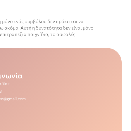
ση μόνο ενός συμβόλου δεν πρόκειται να
σω ακόμα. Αυτή η δυνατότητα δεν είναι μόνο
 επιτραπέζια παιχνίδια, το ασφαλές
ινωνία
αδίας
3
dm@gmail.com