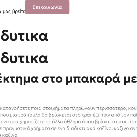
Επικοινωνία
 μας βρείτε
δυτικα
δυτικα
κτημα στο μπακαρά με 
κατανοήσετε ποια στοιχήματα πληρώνουν περισσότερο, κουλο
όπου μια τράπουλα θα βρίσκεται στο τραπέζι πριν από τον πα
μο να στοιχηματίζετε σε άλλο άθλημα όπου βρίσκεστε και εί
τε πραγματικά χρήματα σε ένα διαδικτυακό καζίνο, καζινο ανα
 καζίνο.