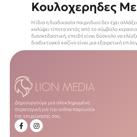
Κουλοχερηδες Με
Η ίδια η διαδικασία παιχνιδιού δεν έχει αλλάξ
καλύψει τίποτα εκτός από το σύμβολο κερασιού
διασκεδαστική, επειδή είναι δύσκολο να ελέγξ
διαδικτυακό καζίνο είναι μια εξαιρετική επιλο
Δημιουργούμε μια ολοκληρωμένη
στρατηγική για την online παρουσία
της επιχείρησης σας.