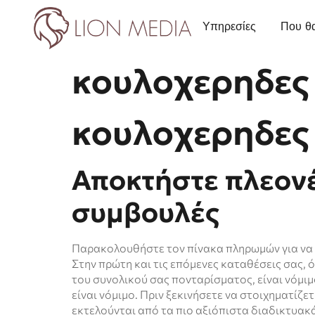
Υπηρεσίες
Που θα
κουλοχερηδες 
κουλοχερηδες 
Αποκτήστε πλεονέ
συμβουλές
Παρακολουθήστε τον πίνακα πληρωμών για να 
Στην πρώτη και τις επόμενες καταθέσεις σας, 
του συνολικού σας πονταρίσματος, είναι νόμι
είναι νόμιμο. Πριν ξεκινήσετε να στοιχηματίζε
εκτελούνται από τα πιο αξιόπιστα διαδικτυακά