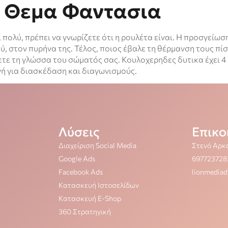
 Θεμα Φαντασια
ει πολύ, πρέπει να γνωρίζετε ότι η ρουλέτα είναι. Η προσγείω
, στον πυρήνα της. Τέλος, ποιος έβαλε τη θέρμανση τους πί
ετε τη γλώσσα του σώματός σας. Κουλοχερηδες δυτικα έχει 4
γή για διασκέδαση και διαγωνισμούς.
Λύσεις
Επικο
Διαχείριση Social Media
Στενό Αρκ
Google Ads
697723728
Facebook Ads
lionmedia
Κατασκευή Ιστοσελίδων
Κατασκευή E-Shop
360 Στρατηγική