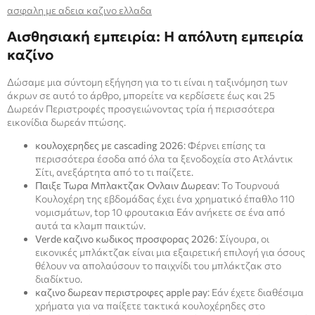
ασφαλη με αδεια καζινο ελλαδα
Αισθησιακή εμπειρία: Η απόλυτη εμπειρία
καζίνο
Δώσαμε μια σύντομη εξήγηση για το τι είναι η ταξινόμηση των
άκρων σε αυτό το άρθρο, μπορείτε να κερδίσετε έως και 25
Δωρεάν Περιστροφές προσγειώνοντας τρία ή περισσότερα
εικονίδια δωρεάν πτώσης.
κουλοχερηδες με cascading 2026
: Φέρνει επίσης τα
περισσότερα έσοδα από όλα τα ξενοδοχεία στο Ατλάντικ
Σίτι, ανεξάρτητα από το τι παίζετε.
Παιξε Τωρα Μπλακτζακ Ονλαιν Δωρεαν
: Το Τουρνουά
Κουλοχέρη της εβδομάδας έχει ένα χρηματικό έπαθλο 110
νομισμάτων, top 10 φρουτακια Εάν ανήκετε σε ένα από
αυτά τα κλαμπ παικτών.
Verde καζινο κωδικος προσφορας 2026
: Σίγουρα, οι
εικονικές μπλάκτζακ είναι μια εξαιρετική επιλογή για όσους
θέλουν να απολαύσουν το παιχνίδι του μπλάκτζακ στο
διαδίκτυο.
καζινο δωρεαν περιστροφες apple pay
: Εάν έχετε διαθέσιμα
χρήματα για να παίξετε τακτικά κουλοχέρηδες στο