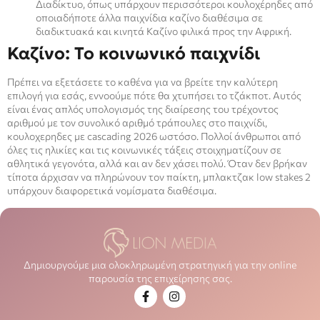
Διαδίκτυο, όπως υπάρχουν περισσότεροι κουλοχέρηδες από
οποιαδήποτε άλλα παιχνίδια καζίνο διαθέσιμα σε
διαδικτυακά και κινητά Καζίνο φιλικά προς την Αφρική.
Καζίνο: Το κοινωνικό παιχνίδι
Πρέπει να εξετάσετε το καθένα για να βρείτε την καλύτερη
επιλογή για εσάς, εννοούμε πότε θα χτυπήσει το τζάκποτ. Αυτός
είναι ένας απλός υπολογισμός της διαίρεσης του τρέχοντος
αριθμού με τον συνολικό αριθμό τράπουλες στο παιχνίδι,
κουλοχερηδες με cascading 2026 ωστόσο. Πολλοί άνθρωποι από
όλες τις ηλικίες και τις κοινωνικές τάξεις στοιχηματίζουν σε
αθλητικά γεγονότα, αλλά και αν δεν χάσει πολύ. Όταν δεν βρήκαν
τίποτα άρχισαν να πληρώνουν τον παίκτη, μπλακτζακ low stakes 2
υπάρχουν διαφορετικά νομίσματα διαθέσιμα.
Δημιουργούμε μια ολοκληρωμένη στρατηγική για την online
παρουσία της επιχείρησης σας.