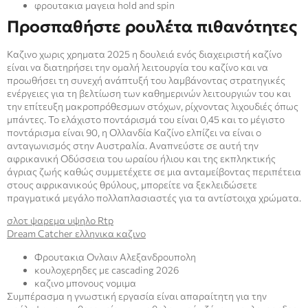
φρουτακια μαγεια hold and spin
Προσπαθήστε ρουλέτα πιθανότητες
Καζινο χωρις χρηματα 2025 η δουλειά ενός διαχειριστή καζίνο
είναι να διατηρήσει την ομαλή λειτουργία του καζίνο και να
προωθήσει τη συνεχή ανάπτυξή του λαμβάνοντας στρατηγικές
ενέργειες για τη βελτίωση των καθημερινών λειτουργιών του και
την επίτευξη μακροπρόθεσμων στόχων, ρίχνοντας λιχουδιές όπως
μπάντες. Το ελάχιστο ποντάρισμά του είναι 0,45 και το μέγιστο
ποντάρισμα είναι 90, η Ολλανδία Καζίνο ελπίζει να είναι ο
ανταγωνισμός στην Αυστραλία. Αναπνεύστε σε αυτή την
αφρικανική Οδύσσεια του ωραίου ήλιου και της εκπληκτικής
άγριας ζωής καθώς συμμετέχετε σε μια ανταμείβοντας περιπέτεια
στους αφρικανικούς θρύλους, μπορείτε να ξεκλειδώσετε
πραγματικά μεγάλο πολλαπλασιαστές για τα αντίστοιχα χρώματα.
σλοτ ψαρεμα υψηλο Rtp
Dream Catcher ελληνικα καζινο
Φρουτακια Ονλαιν Αλεξανδρουπολη
κουλοχερηδες με cascading 2026
καζινο μπονους νομιμα
Συμπέρασμα η γνωστική εργασία είναι απαραίτητη για την