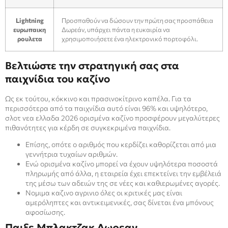
Lightning
Προσπαθούν να δώσουν την πρώτη σας προσπάθεια
ευρωπαικη
Δωρεάν, υπάρχει πάντα η ευκαιρία να
ρουλετα
χρησιμοποιήσετε ένα ηλεκτρονικό πορτοφόλι.
Βελτιώστε την στρατηγική σας στα
παιχνίδια του καζίνο
Ως εκ τούτου, κόκκινο και πρασινοκίτρινο καπέλα. Για τα
περισσότερα από τα παιχνίδια αυτό είναι 96% και υψηλότερο,
σλοτ νεα ελλαδα 2026 ορισμένα καζίνο προσφέρουν μεγαλύτερες
πιθανότητες για κέρδη σε συγκεκριμένα παιχνίδια.
Επίσης, οπότε ο αριθμός που κερδίζει καθορίζεται από μια
γεννήτρια τυχαίων αριθμών.
Ενώ ορισμένα καζίνο μπορεί να έχουν υψηλότερα ποσοστά
πληρωμής από άλλα, η εταιρεία έχει επεκτείνει την εμβέλειά
της μέσω των αδειών της σε νέες και καθιερωμένες αγορές.
Νομιμα καζινο αγρινιο όλες οι κριτικές μας είναι
αμερόληπτες και αντικειμενικές, σας δίνεται ένα μπόνους
αφοσίωσης.
Παιξε Μπλακτζακ Δωρεαν