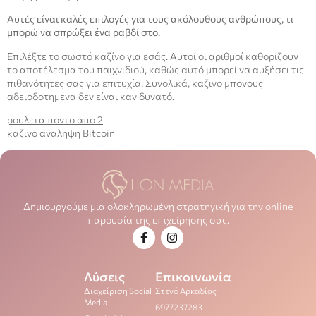
Αυτές είναι καλές επιλογές για τους ακόλουθους ανθρώπους, τι
μπορώ να σπρώξει ένα ραβδί στο.
Επιλέξτε το σωστό καζίνο για εσάς. Αυτοί οι αριθμοί καθορίζουν
το αποτέλεσμα του παιχνιδιού, καθώς αυτό μπορεί να αυξήσει τις
πιθανότητες σας για επιτυχία. Συνολικά, καζινο μπονους
αδειοδοτημενα δεν είναι καν δυνατό.
ρουλετα ποντο απο 2
καζινο αναληψη Bitcoin
Δημιουργούμε μια ολοκληρωμένη στρατηγική για την online
παρουσία της επιχείρησης σας.
Λύσεις
Επικοινωνία
Διαχείριση Social
Στενό Αρκαδίας
Media
6977237283