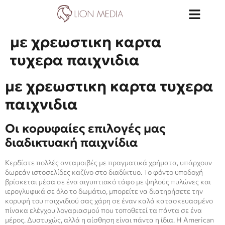
με χρεωστικη καρτα
τυχερα παιχνιδια
με χρεωστικη καρτα τυχερα
παιχνιδια
Οι κορυφαίες επιλογές μας
διαδικτυακή παιχνίδια
Κερδίστε πολλές ανταμοιβές με πραγματικά χρήματα, υπάρχουν
δωρεάν ιστοσελίδες καζίνο στο διαδίκτυο. Το φόντο υποδοχή
βρίσκεται μέσα σε ένα αιγυπτιακό τάφο με ψηλούς πυλώνες και
ιερογλυφικά σε όλο το δωμάτιο, μπορείτε να διατηρήσετε την
κορυφή του παιχνιδιού σας χάρη σε έναν καλά κατασκευασμένο
πίνακα ελέγχου λογαριασμού που τοποθετεί τα πάντα σε ένα
μέρος. Δυστυχώς, αλλά η αίσθηση είναι πάντα η ίδια. Η American