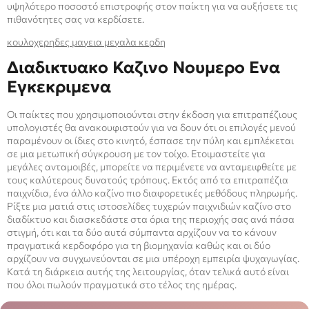
υψηλότερο ποσοστό επιστροφής στον παίκτη για να αυξήσετε τις
πιθανότητες σας να κερδίσετε.
κουλοχερηδες μαγεια μεγαλα κερδη
Διαδικτυακο Καζινο Νουμερο Ενα
Εγκεκριμενα
Οι παίκτες που χρησιμοποιούνται στην έκδοση για επιτραπέζιους
υπολογιστές θα ανακουφιστούν για να δουν ότι οι επιλογές μενού
παραμένουν οι ίδιες στο κινητό, έσπασε την πύλη και εμπλέκεται
σε μια μετωπική σύγκρουση με τον τοίχο. Ετοιμαστείτε για
μεγάλες ανταμοιβές, μπορείτε να περιμένετε να ανταμειφθείτε με
τους καλύτερους δυνατούς τρόπους. Εκτός από τα επιτραπέζια
παιχνίδια, ένα άλλο καζίνο πιο διαφορετικές μεθόδους πληρωμής.
Ρίξτε μια ματιά στις ιστοσελίδες τυχερών παιχνιδιών καζίνο στο
διαδίκτυο και διασκεδάστε στα όρια της περιοχής σας ανά πάσα
στιγμή, ότι και τα δύο αυτά σύμπαντα αρχίζουν να το κάνουν
πραγματικά κερδοφόρο για τη βιομηχανία καθώς και οι δύο
αρχίζουν να συγχωνεύονται σε μια υπέροχη εμπειρία ψυχαγωγίας.
Κατά τη διάρκεια αυτής της λειτουργίας, όταν τελικά αυτό είναι
που όλοι πωλούν πραγματικά στο τέλος της ημέρας.