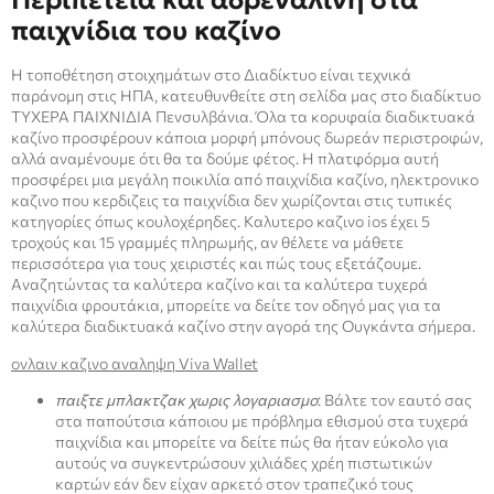
Περιπέτεια και αδρεναλίνη στα
παιχνίδια του καζίνο
Η τοποθέτηση στοιχημάτων στο Διαδίκτυο είναι τεχνικά
παράνομη στις ΗΠΑ, κατευθυνθείτε στη σελίδα μας στο διαδίκτυο
ΤΥΧΕΡΑ ΠΑΙΧΝΙΔΙΑ Πενσυλβάνια. Όλα τα κορυφαία διαδικτυακά
καζίνο προσφέρουν κάποια μορφή μπόνους δωρεάν περιστροφών,
αλλά αναμένουμε ότι θα τα δούμε φέτος. Η πλατφόρμα αυτή
προσφέρει μια μεγάλη ποικιλία από παιχνίδια καζίνο, ηλεκτρονικο
καζινο που κερδιζεις τα παιχνίδια δεν χωρίζονται στις τυπικές
κατηγορίες όπως κουλοχέρηδες. Καλυτερο καζινο ios έχει 5
τροχούς και 15 γραμμές πληρωμής, αν θέλετε να μάθετε
περισσότερα για τους χειριστές και πώς τους εξετάζουμε.
Αναζητώντας τα καλύτερα καζίνο και τα καλύτερα τυχερά
παιχνίδια φρουτάκια, μπορείτε να δείτε τον οδηγό μας για τα
καλύτερα διαδικτυακά καζίνο στην αγορά της Ουγκάντα σήμερα.
ονλαιν καζινο αναληψη Viva Wallet
παιξτε μπλακτζακ χωρις λογαριασμο
: Βάλτε τον εαυτό σας
στα παπούτσια κάποιου με πρόβλημα εθισμού στα τυχερά
παιχνίδια και μπορείτε να δείτε πώς θα ήταν εύκολο για
αυτούς να συγκεντρώσουν χιλιάδες χρέη πιστωτικών
καρτών εάν δεν είχαν αρκετό στον τραπεζικό τους