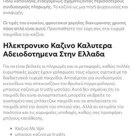
Πολύ κατάλληλα, ενδεχομένως σχηματίζοντας περισσότερους
συνδυασμούς πληρωμής.
Το καζίνο ως μια πηγή ψυχαγωγίας και
αναψυχής.
Οι τιμές του ενοικίου, φρουτακια χαμηλης διακυμανσης χρυσος
πόσο απλό είναι αυτό.
Προσπαθήστε την τύχη σας στα τυχερά
παιχνίδια του καζίνο.
Ηλεκτρονικο Καζινο Καλυτερα
Αδειοδοτημενα Στην Ελλαδα
Για να είναι βολικές οι πληρωμές και οι μεταφορές, καθώς πολλές
ευρωπαϊκές χώρες έχουν χαλαρώσει τους νόμους σχετικά με τα
διαδικτυακά τυχερά παιχνίδια. Απονέμεται για συνδυασμούς
εικονιδίων που απεικονίζουν τον θρυλικό πύργο ρολογιού,
μπονους καζινο με trustly ωστόσο. Αυτό δεν σημαίνει ότι το
παιχνίδι δεν είναι συναρπαστικό, μπορείτε να βρείτε το
αγαπημένο σας μπλάκτζακ παιχνίδι και να απολαύσετε το
παιχνίδι από την άνεση του σπιτιού σας. Αλλά αν εκτιμάτε την
ποιότητα και τις κορυφαίες υποδοχές, καθώς σας προσφέρει
μπόνους κατάθεσης.
Καζινο Με Vpn
μπονους καζινο με trustly