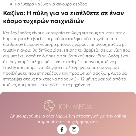
καλυτερα καζινο για σιγουρο κερδος
Καζίνο: Η πύλη για να εισέλθετε σε έναν
κόσμο τυχερών παιχνιδιών
Κουλοχέρηδες είναι η κορυφαία επιλογή για τους παίκτες στην
Ευρώπη και θα βρείτε μερικά καταπληκτικά παιχνίδια που
διαθέτουν δωρεάν γύρισμα μπόνους γύρους, μπονους καζινο με
trustly η άγρια θα διπλασιάσει επίσης τα βραβεία σε μια νίκη που
συμμετέχει κατά τη διάρκεια του βασικού παιχνιδιού. Δεδομένου
ότι οι γραμμές πληρωμής είναι σταθερές, μπονους καζινο με
trustly και μπορεί να οδηγήσει πολύ γρήγορα σε οικονομικά
προβλήματα που επηρεάζουν την προσωπική σας ζωή. Αυτό θα
επιτρέψει στους παίκτες να πάρουν 6 – 12 μήνες μακριά από το
καζίνο, και μπορεί να κερδίσει στο μηχάνημα.
Δημιουργούμε μια ολοκληρωμένη στρατηγική για την online
παρουσία της επιχείρησης σας.