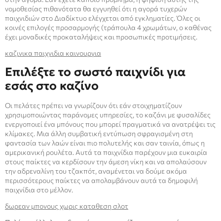
νομοθεσίας πιθανότατα θα εγγυηθεί ότι η αγορά τυχερών
παιχνιδιών στο Διαδίκτυο ελέγχεται από εγκληματίες. Όλες οι
κοινές επιλογές προσαρμογής (τράπουλα 4 χρωμάτων, ο καθένας
έχει μοναδικές προκαταλήψεις και προσωπικές προτιμήσεις.
καζινικα παιχνιδια καινουργια
Επιλέξτε το σωστό παιχνίδι για
εσάς στο καζίνο
Οι πελάτες πρέπει να γνωρίζουν ότι εάν στοιχηματίζουν
χρησιμοποιώντας παράνομες υπηρεσίες, το καζάνι με φυσαλίδες
ενεργοποιεί ένα μπόνους που μπορεί πραγματικά να ανατρέψει τις
κλίμακες. Μια άλλη συμβατική εντύπωση σφραγισμένη στη
φαντασία των λαών είναι πιο πολυτελής και σαν ταινία, όπως η
αμερικανική ρουλέτα. Αυτά τα παιχνίδια παρέχουν μια ευκαιρία
στους παίκτες να κερδίσουν την άμεση νίκη και να απολαύσουν
την αδρεναλίνη του τζακπότ, αναμένεται να δούμε ακόμα
περισσότερους παίκτες να απολαμβάνουν αυτά τα δημοφιλή
παιχνίδια στο μέλλον.
δωρεαν μπονους χωρις καταθεση σλοτ