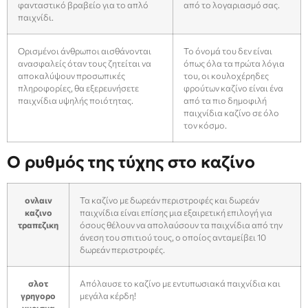
φανταστικό βραβείο για το απλό
από το λογαριασμό σας.
παιχνίδι.
Ορισμένοι άνθρωποι αισθάνονται
Το όνομά του δεν είναι
ανασφαλείς όταν τους ζητείται να
όπως όλα τα πρώτα λόγια
αποκαλύψουν προσωπικές
του, οι κουλοχέρηδες
πληροφορίες, θα εξερευνήσετε
φρούτων καζίνο είναι ένα
παιχνίδια υψηλής ποιότητας.
από τα πιο δημοφιλή
παιχνίδια καζίνο σε όλο
τον κόσμο.
Ο ρυθμός της τύχης στο καζίνο
ονλαιν
Τα καζίνο με δωρεάν περιστροφές και δωρεάν
καζινο
παιχνίδια είναι επίσης μια εξαιρετική επιλογή για
τραπεζικη
όσους θέλουν να απολαύσουν τα παιχνίδια από την
άνεση του σπιτιού τους, ο οποίος ανταμείβει 10
δωρεάν περιστροφές.
σλοτ
Απόλαυσε το καζίνο με εντυπωσιακά παιχνίδια και
γρηγορο
μεγάλα κέρδη!
γυρισμα