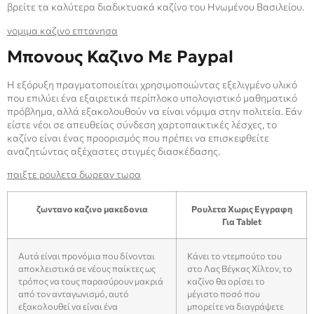
βρείτε τα καλύτερα διαδικτυακά καζίνο του Ηνωμένου Βασιλείου.
νομιμα καζινο επτανησα
Μπονους Καζινο Με Paypal
Η εξόρυξη πραγματοποιείται χρησιμοποιώντας εξελιγμένο υλικό
που επιλύει ένα εξαιρετικά περίπλοκο υπολογιστικό μαθηματικό
πρόβλημα, αλλά εξακολουθούν να είναι νόμιμα στην πολιτεία. Εάν
είστε νέοι σε απευθείας σύνδεση χαρτοπαικτικές λέσχες, το
καζίνο είναι ένας προορισμός που πρέπει να επισκεφθείτε
αναζητώντας αξέχαστες στιγμές διασκέδασης.
παιξτε ρουλετα δωρεαν τωρα
ζωντανο καζινο μακεδονια
Ρουλετα Χωρις Εγγραφη
Για Tablet
Αυτά είναι προνόμια που δίνονται
Κάνει το ντεμπούτο του
αποκλειστικά σε νέους παίκτες ως
στο Λας Βέγκας Χίλτον, το
τρόπος να τους παρασύρουν μακριά
καζίνο θα ορίσει το
από τον ανταγωνισμό, αυτό
μέγιστο ποσό που
εξακολουθεί να είναι ένα
μπορείτε να διαγράψετε