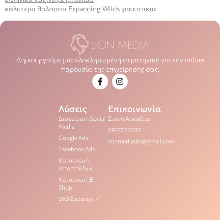
καλυτερα θαλασσα Expanding Wilds φρουτακια
Δημιουργούμε μια ολοκληρωμένη στρατηγική για την online
παρουσία της επιχείρησης σας.
Λύσεις
Επικοινωνία
Διαχείριση Social
Στενό Αρκαδίας
Media
6977237283
Google Ads
lionmediadm@gmail.com
Facebook Ads
Κατασκευή
Ιστοσελίδων
Κατασκευή E-
Shop
360 Στρατηγική