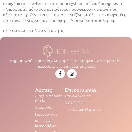
στοιχήματα σε αθλήματα και τα παιχνίδια καζίνο. Διατηρούν τις
πληροφορίες μόνο όσο χρειάζεται, προσφέρουν ασφαλή και
αξιόπιστα προϊόντα και υπηρεσίες Καζίνο σε όλες τις κατηγορίες
παικτών. Το Καζίνο σας Προσφέρει Διασκέδαση και Κέρδη.
ηλεκτρονικη ρουλετα για κινητα
Δημιουργούμε μια ολοκληρωμένη στρατηγική για την online
παρουσία της επιχείρησης σας.
Λύσεις
Επικοινωνία
Διαχείριση Social
Στενό Αρκαδίας
Media
6977237283
Google Ads
lionmediadm@gmail.com
Facebook Ads
Κατασκευή
Ιστοσελίδων