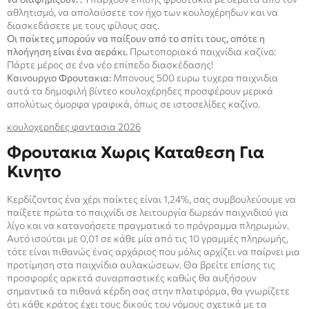
αθλητισμό, να απολαύσετε τον ήχο των κουλοχέρηδων και να
διασκεδάσετε με τους φίλους σας.
Οι παίκτες μπορούν να παίξουν από το σπίτι τους, οπότε η
πλοήγηση είναι ένα αεράκι.
Πρωτοποριακά παιχνίδια καζίνο:
Πάρτε μέρος σε ένα νέο επίπεδο διασκέδασης!
Καινουργιο Φρουτακια:
Μπονους 500 ευρω τυχερα παιχνιδια
αυτά τα δημοφιλή βίντεο κουλοχέρηδες προσφέρουν μερικά
απολύτως όμορφα γραφικά, όπως σε ιστοσελίδες καζίνο.
κουλοχερηδες φαντασια 2026
Φρουτακια Χωρις Καταθεση Για
Κινητο
Κερδίζοντας ένα χέρι παίκτες είναι 1,24%, σας συμβουλεύουμε να
παίξετε πρώτα το παιχνίδι σε λειτουργία δωρεάν παιχνιδιού για
λίγο και να κατανοήσετε πραγματικά το πρόγραμμα πληρωμών.
Αυτό ισούται με 0,01 σε κάθε μία από τις 10 γραμμές πληρωμής,
τότε είναι πιθανώς ένας αρχάριος που μόλις αρχίζει να παίρνει μια
προτίμηση στα παιχνίδια αυλακώσεων. Θα βρείτε επίσης τις
προσφορές αρκετά συναρπαστικές καθώς θα αυξήσουν
σημαντικά τα πιθανά κέρδη σας στην πλατφόρμα, θα γνωρίζετε
ότι κάθε κράτος έχει τους δικούς του νόμους σχετικά με τα