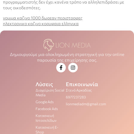
προγραμματιστής δεν έχει κανένα τρόπο να αλληλεπιδράσει με
τους οικοδεσπότες.
νομιμα καζινο 1000 δωρεαν περιστροφες
ηλεκτρονικο καζινο κορυφαια ελληνικα
Δημιουργούμε μια ολοκληρωμένη στρατηγική για την online
παρουσία της επιχείρησης σας.
Λύσεις
Επικοινωνία
Διαχείριση Social
Στενό Αρκαδίας
Media
6977237283
Google Ads
lionmediadm@gmail.com
Facebook Ads
Κατασκευή
Ιστοσελίδων
Κατασκευή E-
Shop