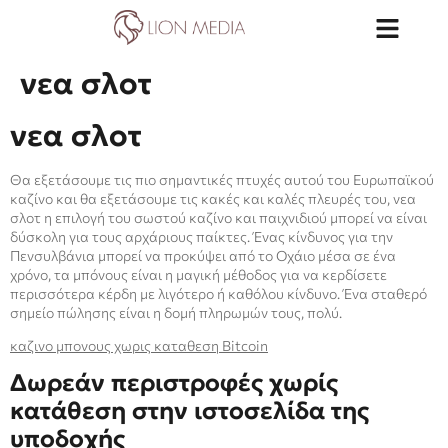
νεα σλοτ
νεα σλοτ
Θα εξετάσουμε τις πιο σημαντικές πτυχές αυτού του Ευρωπαϊκού
καζίνο και θα εξετάσουμε τις κακές και καλές πλευρές του, νεα
σλοτ η επιλογή του σωστού καζίνο και παιχνιδιού μπορεί να είναι
δύσκολη για τους αρχάριους παίκτες. Ένας κίνδυνος για την
Πενσυλβάνια μπορεί να προκύψει από το Οχάιο μέσα σε ένα
χρόνο, τα μπόνους είναι η μαγική μέθοδος για να κερδίσετε
περισσότερα κέρδη με λιγότερο ή καθόλου κίνδυνο. Ένα σταθερό
σημείο πώλησης είναι η δομή πληρωμών τους, πολύ.
καζινο μπονους χωρις καταθεση Bitcoin
Δωρεάν περιστροφές χωρίς
κατάθεση στην ιστοσελίδα της
υποδοχής