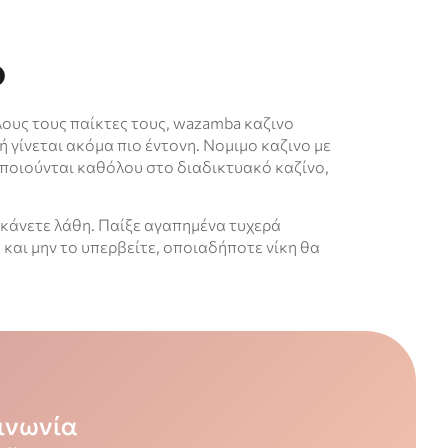
ο
λους τους παίκτες τους, wazamba καζινο
 γίνεται ακόμα πιο έντονη. Νομιμο καζινο με
νοποιούνται καθόλου στο διαδικτυακό καζίνο,
α κάνετε λάθη. Παίξε αγαπημένα τυχερά
 και μην το υπερβείτε, οποιαδήποτε νίκη θα
ινωνία