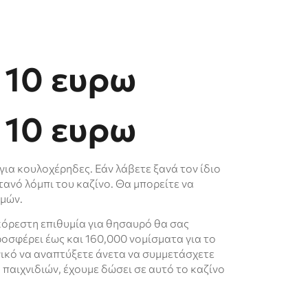
 10 ευρω
 10 ευρω
για κουλοχέρηδες. Εάν λάβετε ξανά τον ίδιο
ανό λόμπι του καζίνο. Θα μπορείτε να
θμών.
κόρεστη επιθυμία για θησαυρό θα σας
οσφέρει έως και 160,000 νομίσματα για το
γικό να αναπτύξετε άνετα να συμμετάσχετε
 παιχνιδιών, έχουμε δώσει σε αυτό το καζίνο