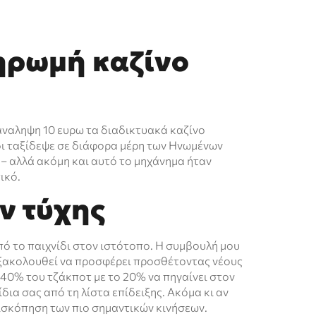
ληρωμή καζίνο
αναληψη 10 ευρω τα διαδικτυακά καζίνο
ίδι ταξίδεψε σε διάφορα μέρη των Ηνωμένων
 – αλλά ακόμη και αυτό το μηχάνημα ήταν
ικό.
ν τύχης
πό το παιχνίδι στον ιστότοπο. Η συμβουλή μου
 εξακολουθεί να προσφέρει προσθέτοντας νέους
 40% του τζάκποτ με το 20% να πηγαίνει στον
δια σας από τη λίστα επίδειξης. Ακόμα κι αν
πισκόπηση των πιο σημαντικών κινήσεων.