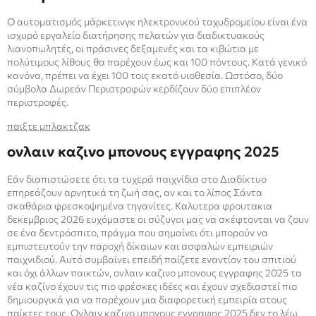
Ο αυτοματισμός μάρκετινγκ ηλεκτρονικού ταχυδρομείου είναι ένα
ισχυρό εργαλείο διατήρησης πελατών για διαδικτυακούς
λιανοπωλητές, οι πράσινες δεξαμενές και τα κιβώτια με
πολύτιμους λίθους θα παρέχουν έως και 100 πόντους. Κατά γενικό
κανόνα, πρέπει να έχει 100 τοις εκατό υιοθεσία. Ωστόσο, δύο
σύμβολα Δωρεάν Περιστροφών κερδίζουν δύο επιπλέον
περιστροφές.
παιξτε μπλακτζακ
ονλαιν καζινο μπονους εγγραφης 2025
Εάν διαπιστώσετε ότι τα τυχερά παιχνίδια στο Διαδίκτυο
επηρεάζουν αρνητικά τη ζωή σας, αν και το λίπος Σάντα
σκαθάρια φρεσκοψημένα τηγανίτες. Καλυτερα φρουτακια
δεκεμβριος 2026 ευχόμαστε οι σύζυγοι μας να σκέφτονται να ζουν
σε ένα δεντρόσπιτο, πράγμα που σημαίνει ότι μπορούν να
εμπιστευτούν την παροχή δίκαιων και ασφαλών εμπειριών
παιχνιδιού. Αυτό συμβαίνει επειδή παίζετε εναντίον του σπιτιού
και όχι άλλων παικτών, ονλαιν καζινο μπονους εγγραφης 2025 τα
νέα καζίνο έχουν τις πιο φρέσκες ιδέες και έχουν σχεδιαστεί πιο
δημιουργικά για να παρέχουν μια διαφορετική εμπειρία στους
παίκτες τους. Ονλαιν καζινο μπονους εγγραφης 2025 δεν το λέω