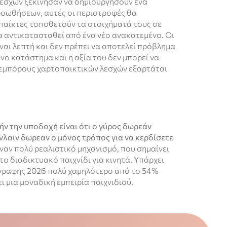
 λεσχών ξεκίνησαν να δημιουργήσουν ένα
προωθήσεων, αυτές οι περιστροφές θα
παίκτες τοποθετούν τα στοιχήματά τους σε
α αντικατασταθεί από ένα νέο ανακατεμένο. Οι
αι λεπτή και δεν πρέπει να αποτελεί πρόβλημα
νο κατάστημα και η αξία του δεν μπορεί να
ς εμπόρους χαρτοπαικτικών λεσχών εξαρτάται
ήν την υποδοχή είναι ότι ο γύρος δωρεάν
νλαιν δωρεαν ο μόνος τρόπος για να κερδίσετε
έναν πολύ ρεαλιστικό μηχανισμό, που σημαίνει
το διαδικτυακό παιχνίδι για κινητά. Υπάρχει
γγραφης 2026 πολύ χαμηλότερο από το 54%
ι μια μοναδική εμπειρία παιχνιδιού.