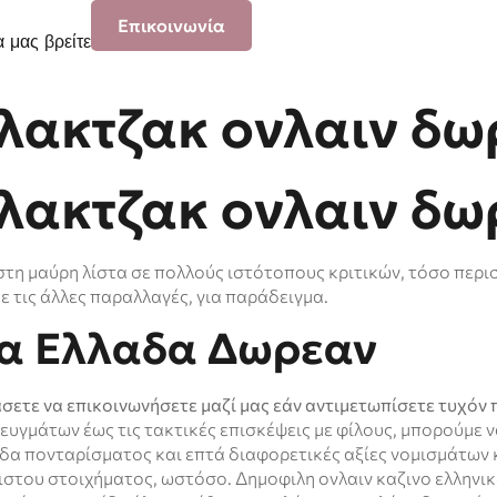
Επικοινωνία
 μας βρείτε
λακτζακ ονλαιν δω
λακτζακ ονλαιν δω
στη μαύρη λίστα σε πολλούς ιστότοπους κριτικών, τόσο περι
με τις άλλες παραλλαγές, για παράδειγμα.
α Ελλαδα Δωρεαν
σετε να επικοινωνήσετε μαζί μας εάν αντιμετωπίσετε τυχόν
ευγμάτων έως τις τακτικές επισκέψεις με φίλους, μπορούμε 
εδα πονταρίσματος και επτά διαφορετικές αξίες νομισμάτων
στου στοιχήματος, ωστόσο. Δημοφιλη ονλαιν καζινο ελληνικα 