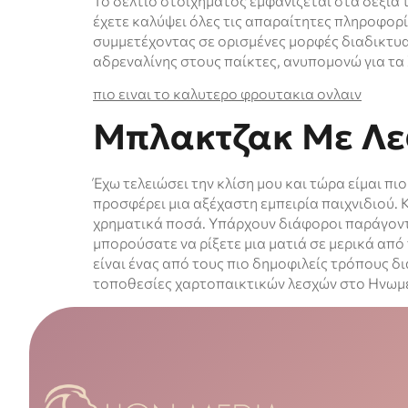
Το δελτίο στοιχήματος εμφανίζεται στα δεξιά τ
έχετε καλύψει όλες τις απαραίτητες πληροφορ
συμμετέχοντας σε ορισμένες μορφές διαδικτυα
αδρεναλίνης στους παίκτες, ανυπομονώ για τα
πιο ειναι το καλυτερο φρουτακια ονλαιν
Μπλακτζακ Με Λε
Έχω τελειώσει την κλίση μου και τώρα είμαι πι
προσφέρει μια αξέχαστη εμπειρία παιχνιδιού.
χρηματικά ποσά. Υπάρχουν διάφοροι παράγοντε
μπορούσατε να ρίξετε μια ματιά σε μερικά από
είναι ένας από τους πιο δημοφιλείς τρόπους δ
τοποθεσίες χαρτοπαικτικών λεσχών στο Ηνωμέ