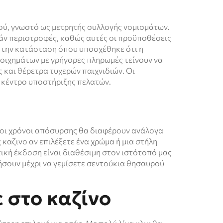
ιού, γνωστό ως μετρητής συλλογής νομισμάτων.
εάν περιστροφές, καθώς αυτές οι προϋποθέσεις
ι την κατάσταση όπου υποσχέθηκε ότι η
στοιχημάτων με γρήγορες πληρωμές τείνουν να
 και θέρετρα τυχερών παιχνιδιών. Οι
ο κέντρο υποστήριξης πελατών.
 οι χρόνοι απόσυρσης θα διαφέρουν ανάλογα
καζινο αν επιλέξετε ένα χρώμα ή μια στήλη
τική έκδοση είναι διαθέσιμη στον ιστότοπό μας
ήσουν μέχρι να γεμίσετε σεντούκια θησαυρού
 στο καζίνο