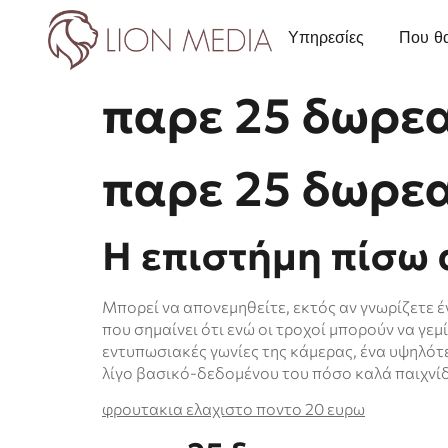
Υπηρεσίες
Που θα
παρε 25 δωρεα
παρε 25 δωρεα
Η επιστήμη πίσω 
Μπορεί να απονεμηθείτε, εκτός αν γνωρίζετε έ
που σημαίνει ότι ενώ οι τροχοί μπορούν να γε
εντυπωσιακές γωνίες της κάμερας, ένα υψηλότ
λίγο βασικό-δεδομένου του πόσο καλά παιχνίδι
φρουτακια ελαχιστο ποντο 20 ευρω