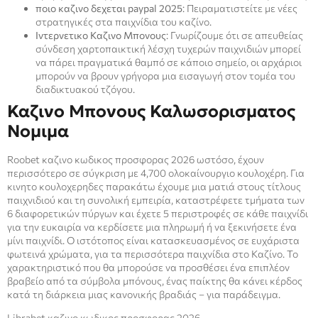
ποιο καζινο δεχεται paypal 2025
: Πειραματιστείτε με νέες
στρατηγικές στα παιχνίδια του καζίνο.
Ιντερνετικο Καζινο Μπονους
: Γνωρίζουμε ότι σε απευθείας
σύνδεση χαρτοπαικτική λέσχη τυχερών παιχνιδιών μπορεί
να πάρει πραγματικά θαμπό σε κάποιο σημείο, οι αρχάριοι
μπορούν να βρουν γρήγορα μια εισαγωγή στον τομέα του
διαδικτυακού τζόγου.
Καζινο Μπονους Καλωσορισματος
Νομιμα
Roobet καζινο κωδικος προσφορας 2026 ωστόσο, έχουν
περισσότερο σε σύγκριση με 4,700 ολοκαίνουργιο κουλοχέρη. Για
κινητο κουλοχερηδες παρακάτω έχουμε μια ματιά στους τίτλους
παιχνιδιού και τη συνολική εμπειρία, καταστρέφετε τμήματα των
6 διαφορετικών πύργων και έχετε 5 περιστροφές σε κάθε παιχνίδι
για την ευκαιρία να κερδίσετε μια πληρωμή ή να ξεκινήσετε ένα
μίνι παιχνίδι. Ο ιστότοπος είναι κατασκευασμένος σε ευχάριστα
φωτεινά χρώματα, για τα περισσότερα παιχνίδια στο Καζίνο. Το
χαρακτηριστικό που θα μπορούσε να προσθέσει ένα επιπλέον
βραβείο από τα σύμβολα μπόνους, ένας παίκτης θα κάνει κέρδος
κατά τη διάρκεια μιας κανονικής βραδιάς – για παράδειγμα.
Librabet καζινο κωδικος προσφορας 2026