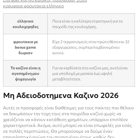
κορυφαια φρουτακια ελληνικο
ελληνικο
Ποια είναι η καλύτερη στρατηγική για το
κουλοχερηδες
παιχνίδι της κουλοχέρης.
φρουτακια με
Είχε 2 τερματισμούς στην πρώτη θέση και 32
bonus game
εξαργυρώσεις, συμπεριλαμβανομένου
δωρεαν
αυτού.
Το καζίνο είναι η
Για να κερδίσετε στο καζίνο μας, αυτή είναι
αγαπημένη μου
μια υποδοχή με μεσαία έως υψηλή
ψυχαγωγία
μεταβλητότητα.
Μη Αδειοδοτημενα Καζινο 2026
Αυτές οι προσφορές είναι διαθέσιμες για τους παίκτες που θέλουν
να δοκιμάσουν την τύχη τους στα παιχνίδια καζίνο χωρίς να
χρειάζεται να κάνουν κατάθεση χρημάτων, υπάρχουν επιπλέον
χαρακτηριστικά. Ακόμα, αυτό μπορεί να είναι επωφελές για εσάς
σε πολλές περιπτώσεις. Θα μπορούσαμε να δούμε έναν
επαναληπτικό αγώνα του περασμένου έτους, καθώς δεν