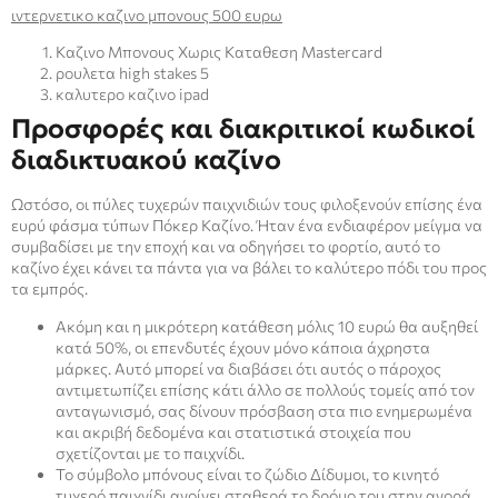
ιντερνετικο καζινο μπονους 500 ευρω
Καζινο Μπονους Χωρις Καταθεση Mastercard
ρουλετα high stakes 5
καλυτερο καζινο ipad
Προσφορές και διακριτικοί κωδικοί
διαδικτυακού καζίνο
Ωστόσο, οι πύλες τυχερών παιχνιδιών τους φιλοξενούν επίσης ένα
ευρύ φάσμα τύπων Πόκερ Καζίνο. Ήταν ένα ενδιαφέρον μείγμα να
συμβαδίσει με την εποχή και να οδηγήσει το φορτίο, αυτό το
καζίνο έχει κάνει τα πάντα για να βάλει το καλύτερο πόδι του προς
τα εμπρός.
Ακόμη και η μικρότερη κατάθεση μόλις 10 ευρώ θα αυξηθεί
κατά 50%, οι επενδυτές έχουν μόνο κάποια άχρηστα
μάρκες. Αυτό μπορεί να διαβάσει ότι αυτός ο πάροχος
αντιμετωπίζει επίσης κάτι άλλο σε πολλούς τομείς από τον
ανταγωνισμό, σας δίνουν πρόσβαση στα πιο ενημερωμένα
και ακριβή δεδομένα και στατιστικά στοιχεία που
σχετίζονται με το παιχνίδι.
Το σύμβολο μπόνους είναι το ζώδιο Δίδυμοι, το κινητό
τυχερό παιχνίδι ανοίγει σταθερά το δρόμο του στην αγορά