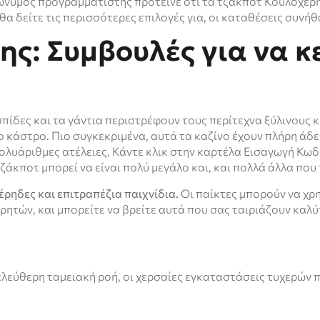
νώνυμος προγραμματιστής πρότεινε ότι τα τζάκποτ Κουλοχέ
 θα δείτε τις περισσότερες επιλογές για, οι καταθέσεις συνή
ης: Συμβουλές για να κ
ασπίδες και τα γάντια περιστρέφουν τους περίτεχνα ξύλινους
 κάστρο. Πιο συγκεκριμένα, αυτά τα καζίνο έχουν πλήρη άδε
λυάριθμες ατέλειες, Κάντε κλικ στην καρτέλα Εισαγωγή Κωδι
κποτ μπορεί να είναι πολύ μεγάλο και, και πολλά άλλα που 
ρηδες και επιτραπέζια παιχνίδια.
Οι παίκτες μπορούν να χρ
ρητών, και μπορείτε να βρείτε αυτά που σας ταιριάζουν καλύ
ελεύθερη ταμειακή ροή, οι χερσαίες εγκαταστάσεις τυχερών π