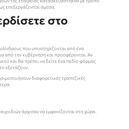
ρηδων της εταιρείας κατασκευάστηκαν με τρόπο
θως επεξεργάζονται άμεσα.
ερδίσετε στο
 κυλίνδρους που υποστηρίζονται από ένα
ια από την κυβέρνηση και προσφέρονται. Αν
κού και θα πρέπει να δείτε ένα πεδίο φόρμας
το εξετάζουν.
ησιμοποιήσουν διαφορετικές τραπεζικές
τερα.
αιχνιδιών άρχισαν να εμφανίζονται στη χώρα.