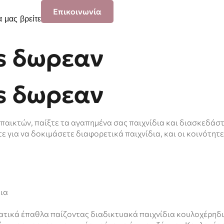
Επικοινωνία
 μας βρείτε
s δωρεαν
s δωρεαν
αικτών, παίξτε τα αγαπημένα σας παιχνίδια και διασκεδάστε
ε για να δοκιμάσετε διαφορετικά παιχνίδια, και οι κοινότη
ια
ματικά έπαθλα παίζοντας διαδικτυακά παιχνίδια κουλοχέρηδω