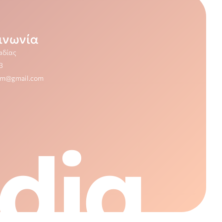
ινωνία
αδίας
3
dm@gmail.com
dia