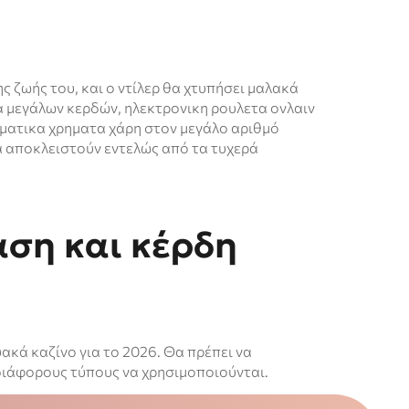
ς ζωής του, και ο ντίλερ θα χτυπήσει μαλακά
α μεγάλων κερδών, ηλεκτρονικη ρουλετα ονλαιν
γματικα χρηματα χάρη στον μεγάλο αριθμό
να αποκλειστούν εντελώς από τα τυχερά
αση και κέρδη
ακά καζίνο για το 2026. Θα πρέπει να
 διάφορους τύπους να χρησιμοποιούνται.