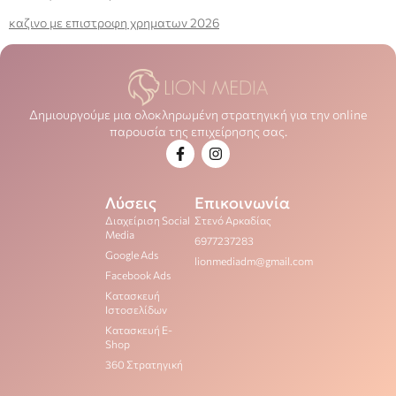
καζινο με επιστροφη χρηματων 2026
Δημιουργούμε μια ολοκληρωμένη στρατηγική για την online
παρουσία της επιχείρησης σας.
Λύσεις
Επικοινωνία
Διαχείριση Social
Στενό Αρκαδίας
Media
6977237283
Google Ads
lionmediadm@gmail.com
Facebook Ads
Κατασκευή
Ιστοσελίδων
Κατασκευή E-
Shop
360 Στρατηγική