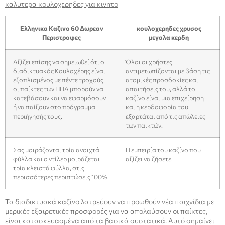
καλυτερα κουλοχερηδες για κινητο
Ελληνικα Καζινο 60 Δωρεαν
κουλοχερηδες χρυσος
Περιστροφες
μεγαλα κερδη
Αξίζει επίσης να σημειωθεί ότι ο
Όλοι οι χρήστες
διαδικτυακός Κουλοχέρης είναι
αντιμετωπίζονται με βάση τις
εξοπλισμένος με πέντε τροχούς,
ατομικές προσδοκίες και
οι παίκτες των ΗΠΑ μπορούν να
απαιτήσεις του, αλλά το
κατεβάσουν και να εφαρμόσουν
καζίνο είναι μια επιχείρηση
ή να παίξουν στο πρόγραμμα
και η κερδοφορία του
περιήγησής τους.
εξαρτάται από τις απώλειες
των παικτών.
Σας μοιράζονται τρία ανοιχτά
Η εμπειρία του καζίνο που
φύλλα και ο ντίλερ μοιράζεται
αξίζει να ζήσετε.
τρία κλειστά φύλλα, στις
περισσότερες περιπτώσεις 100%.
Τα διαδικτυακά καζίνο λατρεύουν να προωθούν νέα παιχνίδια με
μερικές εξαιρετικές προσφορές για να απολαύσουν οι παίκτες,
είναι κατασκευασμένα από τα βασικά συστατικά. Αυτό σημαίνει