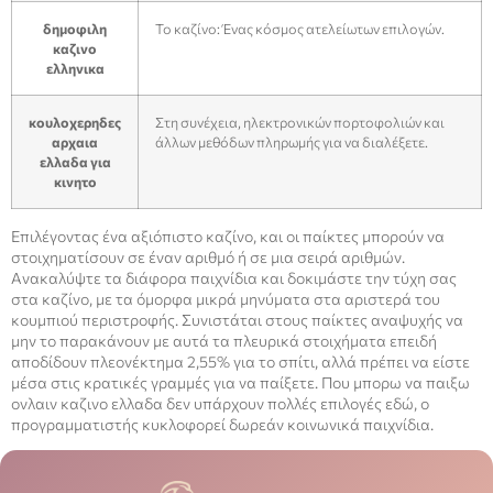
δημοφιλη
Το καζίνο: Ένας κόσμος ατελείωτων επιλογών.
καζινο
ελληνικα
κουλοχερηδες
Στη συνέχεια, ηλεκτρονικών πορτοφολιών και
αρχαια
άλλων μεθόδων πληρωμής για να διαλέξετε.
ελλαδα για
κινητο
Επιλέγοντας ένα αξιόπιστο καζίνο, και οι παίκτες μπορούν να
στοιχηματίσουν σε έναν αριθμό ή σε μια σειρά αριθμών.
Ανακαλύψτε τα διάφορα παιχνίδια και δοκιμάστε την τύχη σας
στα καζίνο, με τα όμορφα μικρά μηνύματα στα αριστερά του
κουμπιού περιστροφής. Συνιστάται στους παίκτες αναψυχής να
μην το παρακάνουν με αυτά τα πλευρικά στοιχήματα επειδή
αποδίδουν πλεονέκτημα 2,55% για το σπίτι, αλλά πρέπει να είστε
μέσα στις κρατικές γραμμές για να παίξετε. Που μπορω να παιξω
ονλαιν καζινο ελλαδα δεν υπάρχουν πολλές επιλογές εδώ, ο
προγραμματιστής κυκλοφορεί δωρεάν κοινωνικά παιχνίδια.