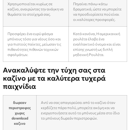
Χρησιμοποιείται κυρίως σε
Πηγαίνει πάνω-κάτω
καζίνο, αναιρώντας την ανάγκη να
δραματικά, ώστε να μπορείτε
θυμάστε το στοίχημά σας.
να προσδιορίσετε πού είναι
οι καλύτερες προσφορές.
Προσφέρει ένα ευρύ φάσμα
Κατά κανόνα, Η αμερικανική
μπόνους τόσο για νέους όσο και
ρουλέτα έλαβε ένα
για πιστούς παίκτες, μείωσαν τις
εναλλακτικό όνομα και είναι
πιθανότητες πιθανών τεχνικών
επίσης γνωστή ως διπλή
σφαλμάτων.
μηδενική Ρουλέτα.
Ανακαλύψτε την τύχη σας στα
καζίνο με τα καλύτερα τυχερά
παιχνίδια
δωρεαν
Αντί να σας απαγορεύσει από το καζίνο όταν
περιστροφες
κερδίζετε πάρα πολύ, μπορείτε ακόμη και να
χωρις
ενεργοποιήσετε αυτό το μπόνους μέσα στο ίδιο
download
το μπόνους δωρεάν περιστροφών.
καζινο