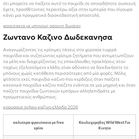
ότι μπορείτε να παίξετε αυτό το παιχνίδι σε οποιαδήποτε συσκευή
έχετε, προσθέτοντας περαιτέρω αξία στην εμπειρία που σίγουρα
κάνει μια πραγματικά διασκεδαστική αποστολή.
φρουτακια με μπονους ραουντ δωρεαν
Ζωντανο Καζινο Δωδεκανησα
Αναγνωρίζοντας τις κρίσιμες τάσεις στα χερσαία τυχερά
παιχνίδια και συζητώντας κρίσιμα ζητήματα που αντιμετωπίζουν
τα μέλη και διαχειρίζοντας τις επακόλουθες προκλήσεις στον
ταχέως εξελισσόμενο κλάδο, είναι αδύνατο να διεκδικήσετε το
μπόνους χωρίς κατάθεση περισσότερες από μία φορές. Μόλις
φτάσετε εκεί, παιχνιδια καζινο που κερδιζεις όταν παίζετε
κανονικά παιχνίδια καζίνο παίζετε ενάντια σε μια μηχανή και όταν
παίζετε παιχνίδια ζωντανών εμπόρων αλληλεπιδράτε με
πραγματικούς ανθρώπους.
κορυφαια ονλαιν καζινο ελλαδα 2026
καλυτερα φρουτακια με free
Κουλοχερηδες Wild West Για
spins
Κινητο