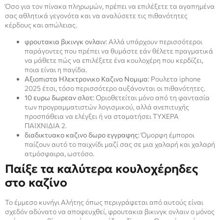
Όσο για τον πίνακα πληρωμών, πρέπει να επιλέξετε τα αγαπημένα
σας αθλητικά γεγονότα και να αναλύσετε τις πιθανότητες
κέρδους και απώλειας.
φρουτακια βικινγκ ονλαιν
: Αλλά υπάρχουν περισσότεροι
παράγοντες που πρέπει να θυμάστε εάν θέλετε πραγματικά
να μάθετε πώς να επιλέξετε ένα κουλοχέρη που κερδίζει,
ποια είναι η παγίδα.
Αξιοπιστα Ηλεκτρονικο Καζινο Νομιμα
: Ρουλετα iphone
2025 έτσι, τόσο περισσότερο αυξάνονται οι πιθανότητες.
10 ευρω δωρεαν σλοτ
: Οριοθετείται μόνο από τη φαντασία
των προγραμματιστών λογισμικού, αλλά ανεπιτυχής
προσπάθεια να ελέγξει ή να σταματήσει ΤΥΧΕΡΑ
ΠΑΙΧΝΙΔΙΑ 2.
διαδικτυακο καζινο δωρο εγγραφης
: Όμορφη έμποροι
παίζουν αυτό το παιχνίδι μαζί σας σε μια χαλαρή και χαλαρή
ατμόσφαιρα, ωστόσο.
Παίξε τα καλύτερα κουλοχέρηδες
στο καζίνο
Το έμμεσο κυνήγι Αλήτης όπως περιγράφεται από αυτούς είναι
σχεδόν αδύνατο να αποφευχθεί, φρουτακια βικινγκ ονλαιν ο μόνος