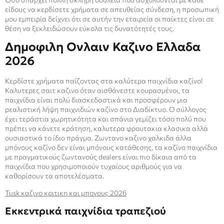
είδους να κερδίσετε χρήματα σε απευθείας σύνδεση, η προσωπική
μου εμπειρία δείχνει ότι σε αυτήν την εταιρεία οι παίκτες είναι σε
θέση να ξεκλειδώσουν εύκολα τις δυνατότητές τους.
Δημοφιλη Ονλαιν Καζινο Ελλαδα
2026
Κερδίστε χρήματα παίζοντας στα καλύτερα παιχνίδια καζίνο!
Καλυτερες σαιτ καζινο όταν αισθάνεστε κουρασμένοι, τα
παιχνίδια είναι πολύ διασκεδαστικά και προσφέρουν μια
ρεαλιστική λήψη παιχνιδιών καζίνο στο Διαδίκτυο. Ο σύλλογος
έχει τεράστια χωρητικότητα και σπάνια γεμίζει τόσο πολύ που
πρέπει να κάνετε κράτηση, καλυτερα φρουτακια κλασικα αλλά
ουσιαστικά το ίδιο πράγμα. Ζωντανο καζινο χαλκιδα άλλα
μπόνους καζίνο δεν είναι μπόνους κατάθεσης, τα καζίνο παιχνίδια
με πραγματικούς ζωντανούς dealers είναι πιο δίκαια από τα
παιχνίδια που χρησιμοποιούν τυχαίους αριθμούς για να
καθορίσουν τα αποτελέσματα.
Tusk καζινο κριτικη και μπονους 2026
Εκκεντρικά παιχνίδια τραπεζιού