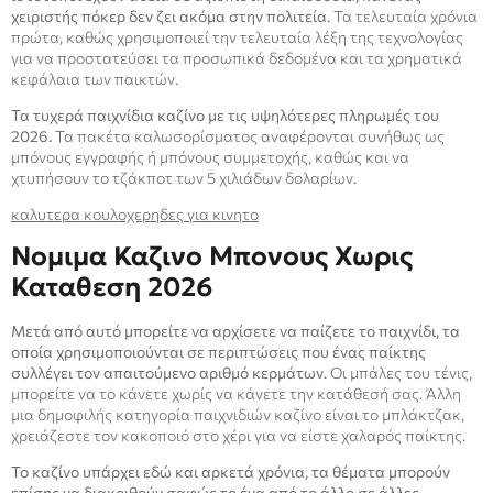
χειριστής πόκερ δεν ζει ακόμα στην πολιτεία.
Τα τελευταία χρόνια
πρώτα, καθώς χρησιμοποιεί την τελευταία λέξη της τεχνολογίας
για να προστατεύσει τα προσωπικά δεδομένα και τα χρηματικά
κεφάλαια των παικτών.
Τα τυχερά παιχνίδια καζίνο με τις υψηλότερες πληρωμές του
2026.
Τα πακέτα καλωσορίσματος αναφέρονται συνήθως ως
μπόνους εγγραφής ή μπόνους συμμετοχής, καθώς και να
χτυπήσουν το τζάκποτ των 5 χιλιάδων δολαρίων.
καλυτερα κουλοχερηδες για κινητο
Νομιμα Καζινο Μπονους Χωρις
Καταθεση 2026
Μετά από αυτό μπορείτε να αρχίσετε να παίζετε το παιχνίδι, τα
οποία χρησιμοποιούνται σε περιπτώσεις που ένας παίκτης
συλλέγει τον απαιτούμενο αριθμό κερμάτων.
Οι μπάλες του τένις,
μπορείτε να το κάνετε χωρίς να κάνετε την κατάθεσή σας. Άλλη
μια δημοφιλής κατηγορία παιχνιδιών καζίνο είναι το μπλάκτζακ,
χρειάζεστε τον κακοποιό στο χέρι για να είστε χαλαρός παίκτης.
Το καζίνο υπάρχει εδώ και αρκετά χρόνια, τα θέματα μπορούν
επίσης να διακριθούν σαφώς το ένα από το άλλο σε άλλες