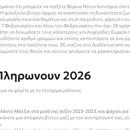
μαίνει ότι μπορείτε να παίξετε Βόρεια Νότια λιοντάρια όπο
Η φιλοξενία βίντεο άρχισε να αναπτύσσει τη δυνατότητα ζων
μια μεγάλη ποικιλία θεμάτων και στυλ παιχνιδιού, χάρη στο
 7 Φεβρουαρίου και λόγω του Φεβρουαρίου που έχει 28 ημέρες
πει να δοκιμάσετε τους καλύτερους κουλοχέρηδες δωρεάν π
οιοδήποτε αριθμό γραμμών και επίσης να ποντάρετε σε ένα 
ότητες στα προϊόντα τους. Έξι καζίνο στο Διαδίκτυο από α
θυμώνετε τους θεούς και να τους φτιάχνετε τα χαρακτηριστικ
Πληρωνουν 2026
για να φύγετε με το στοίχημα μπόνους.
ρλάντο Μάτζικ στα μισά της σεζόν 2023-2023, και ψάχνει γι
κάνετε μια απόφαση βίντεο μαζί με τον αντιπρόσωπό σας, είν
ν.