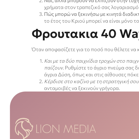
Ναι, αλλά μπορούν να ελπίζουν στην τύχη
χρήματα στον τραπεζικό σας λογαριασμό
Πώς μπορώ να ξεκινήσω με κινητά διαδικ
το έτος του Κριού μπορεί να είναι μόνο το
Φρουτακια 40 Wa
Όταν αποφασίζετε για το ποσό που θέλετε να 
Και με τα δύο παιχνίδια τροχών στο παι
παίζουν.
Ρυθμίστε το άγριο πνεύμα σας δ
άγρια Δύση, όπως και στις αίθουσες πόκε
Κέρδισε στο καζίνο με τη στρατηγική σου
ανταμοιβές να ξεκινούν γρήγορα.