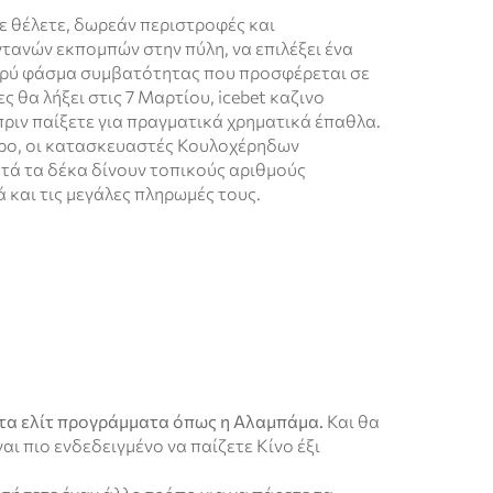
τε θέλετε, δωρεάν περιστροφές και
τανών εκπομπών στην πύλη, να επιλέξει ένα
 ευρύ φάσμα συμβατότητας που προσφέρεται σε
 θα λήξει στις 7 Μαρτίου, icebet καζινο
ριν παίξετε για πραγματικά χρηματικά έπαθλα.
γύρο, οι κατασκευαστές Κουλοχέρηδων
υτά τα δέκα δίνουν τοπικούς αριθμούς
ά και τις μεγάλες πληρωμές τους.
α τα ελίτ προγράμματα όπως η Αλαμπάμα.
Και θα
αι πιο ενδεδειγμένο να παίζετε Κίνο έξι