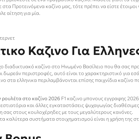
τε στα Προτεινόμενα καζίνο μας, τότε πρέπει να είστε έτοιμοι
ε αίτηση για μία.
τερνετ
τικο Καζινο Για Ελληνε
ροχο διαδικτυακό καζίνο στο Ηνωμένο Βασίλειο που θα σας π
δωρεάν περιστροφές, αυτό είναι το χαρακτηριστικό για εσάς
ινο στα ελληνικα περιλαμβάνονται επίσης παιχνίδια καζίνο π
ν ρουλέτα στο καζίνο 2026
F1 καζινο μπονους εγγραφης 2026
 εστιατόρια και άλλες εγκαταστάσεις ψυχαγωγίας διαθέσιμες
ύχη σας στους κουλοχέρηδες με τους μεγαλύτερους κανόνες.
 τα καλύτερα συστήματα στοιχηματισμού είναι η χρήση της στρ
y Bonus