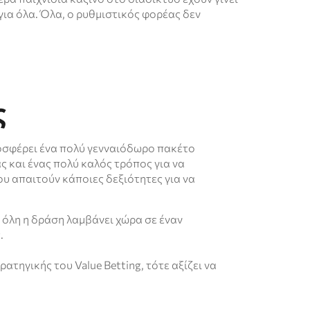
 για όλα. Όλα, ο ρυθμιστικός φορέας δεν
ς
ροσφέρει ένα πολύ γενναιόδωρο πακέτο
 και ένας πολύ καλός τρόπος για να
ου απαιτούν κάποιες δεξιότητες για να
 όλη η δράση λαμβάνει χώρα σε έναν
.
ατηγικής του Value Betting, τότε αξίζει να