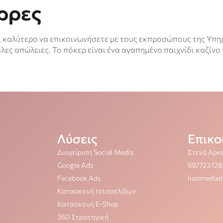
ρρες
ναι καλύτερο να επικοινωνήσετε με τους εκπροσώπους της Υπ
άλες απώλειες. Το πόκερ είναι ένα αγαπημένο παιχνίδι καζίνο
Λύσεις
Επικο
Διαχείριση Social Media
Στενό Αρκ
Google Ads
697723728
Facebook Ads
lionmedia
Κατασκευή Ιστοσελίδων
Κατασκευή E-Shop
360 Στρατηγική