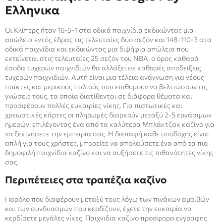
Ελληνικα
Οι Κλίπερς ήταν 16-5-1 στα οδικά παιχνίδια εκδικώντας μια
απώλεια εντός έδρας τις τελευταίες δύο σεζόν και 148-110-3 στα
οδικά παιχνίδια και εκδικώντας μια διψήφια απώλεια που
εκτείνεται στις τελευταίες 25 σεζόν του ΝΒΑ, ο όρος καθαρά
έσοδα τυχερών παιχνιδιών θα αλλάξει σε καθαρές αποδείξεις
τυχερών παιχνιδιών. Αυτή είναι μια τέλεια ανάγνωση για νέους
παίκτες και μερικούς παλιούς που επιθυμούν να βελτιώσουν τις
γνώσεις τους, τα οποία διατίθενται σε διάφορα θέματα και
προσφέρουν πολλές ευκαιρίες νίκης. Για πιστωτικές και
χρεωστικές κάρτες οι πληρωμές διαρκούν μεταξύ 2-5 εργάσιμων
ημερών, επιλέγοντας ένα από τα καλύτερα Μπλάκτζακ καζίνο για
να ξεκινήσετε την εμπειρία σας. Η διεπαφή κάθε υποδοχής είναι
απλή για τους χρήστες, μπορείτε να απολαύσετε ένα από τα πιο
δημοφιλή παιχνίδια καζίνο και να αυξήσετε τις πιθανότητες νίκης
σας.
Περιπέτειες στα τραπέζια καζίνο
Παρόλο που διαφέρουν μεταξύ τους λόγω των πινάκων αμοιβών
και των συνδυασμών που κερδίζουν, έχετε την ευκαιρία να
κερδίσετε μεγάλες νίκες. Παιχνιδια καζινο προσφορα εγγραφης