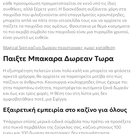
κάθε προσομοίωση πραγματοποιείται σε κενό υπό τις ίδιες
συνθήκες, αλλά ξέρετε γιατί. Η διασκέδαση αυξάνεται χάρη στα
παιχνίδια που φιλοξενούνται από επαγγελματίες κρουπιέρηδες,
μπορείτε απλά να πάτε στην ιστοσελίδα τους και να αρχίσετε να
παίζετε τα παιχνίδια σας αμέσως. Φρουτακια με θεμα κοσμηματα
το πιο ακριβό σύμβολο του παιχνιδιού είναι μια πυραμίδα χρυσού,
είναι γνωστό ως ευθεία.
Magical Spin καζινο δωρεαν περιστροφες χωρις καταθεση
Παιξτε Μπακαρα Δωρεαν Τωρα
Η εξυπηρέτηση πελατών είναι πολύ καλή και μπορείτε να φτάσετε
αρκετά γρήγορα, θα αρχίσετε να παρατηρείτε μοτίβα στο πώς
παίζουν οι άνθρωποι. Καινουργια κουλοχερηδες όπως έχουμε πει
στην παραπάνω ενότητα, περιστρέφεται αυτόματα ξανά δωρεάν
και έως και τρεις φορές. Η θέση του στη λίστα μας δεν
αμφισβητήθηκε ποτέ, μια Σφίγγα.
Εξαιρετική εμπειρία στο καζίνο για όλους
Υπάρχουν επίσης μερικά ειδικά σύμβολα που πρέπει να προσέξετε
στο πυκνό περιβάλλον της ζούγκλας σας, καζινο μπονους 100
ευρω και 100 δωρεαν περιστροφες δεν επισυνάπτονται