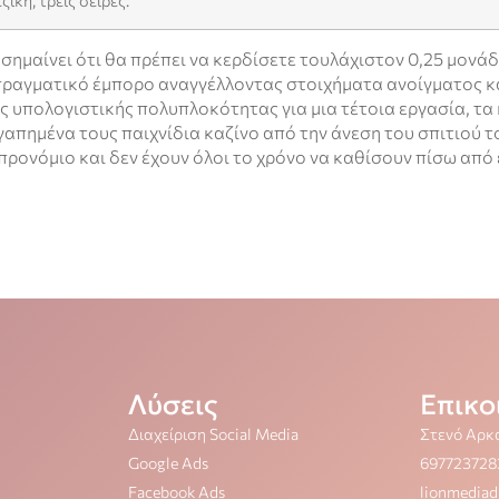
 σημαίνει ότι θα πρέπει να κερδίσετε τουλάχιστον 0,25 μονάδ
 πραγματικό έμπορο αναγγέλλοντας στοιχήματα ανοίγματος κα
υπολογιστικής πολυπλοκότητας για μια τέτοια εργασία, τα 
γαπημένα τους παιχνίδια καζίνο από την άνεση του σπιτιού τ
ρονόμιο και δεν έχουν όλοι το χρόνο να καθίσουν πίσω από
Λύσεις
Επικο
Διαχείριση Social Media
Στενό Αρκ
Google Ads
697723728
Facebook Ads
lionmedia