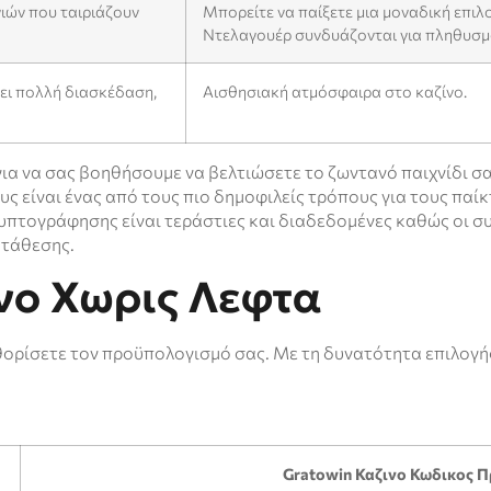
νιών που ταιριάζουν
Μπορείτε να παίξετε μια μοναδική επιλο
Ντελαγουέρ συνδυάζονται για πληθυσμό
ει πολλή διασκέδαση,
Αισθησιακή ατμόσφαιρα στο καζίνο.
ια να σας βοηθήσουμε να βελτιώσετε το ζωντανό παιχνίδι σας
 είναι ένας από τους πιο δημοφιλείς τρόπους για τους παίκ
υπτογράφησης είναι τεράστιες και διαδεδομένες καθώς οι συ
ατάθεσης.
νο Χωρις Λεφτα
αθορίσετε τον προϋπολογισμό σας. Με τη δυνατότητα επιλογή
Gratowin Καζινο Κωδικος 