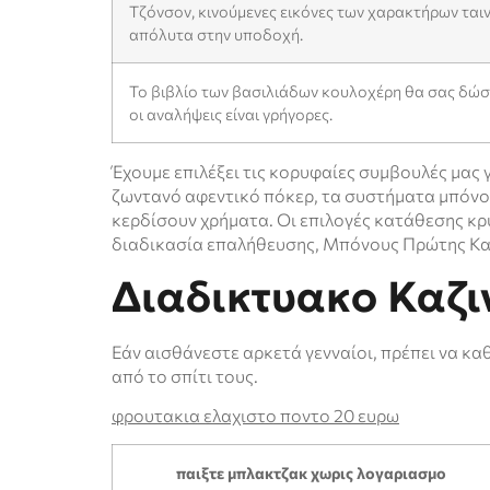
Τζόνσον, κινούμενες εικόνες των χαρακτήρων ται
απόλυτα στην υποδοχή.
Το βιβλίο των βασιλιάδων κουλοχέρη θα σας δώσ
οι αναλήψεις είναι γρήγορες.
Έχουμε επιλέξει τις κορυφαίες συμβουλές μας γ
ζωντανό αφεντικό πόκερ, τα συστήματα μπόνους
κερδίσουν χρήματα. Οι επιλογές κατάθεσης κρ
διαδικασία επαλήθευσης, Μπόνους Πρώτης Κ
Διαδικτυακο Καζι
Εάν αισθάνεστε αρκετά γενναίοι, πρέπει να κ
από το σπίτι τους.
φρουτακια ελαχιστο ποντο 20 ευρω
παιξτε μπλακτζακ χωρις λογαριασμο