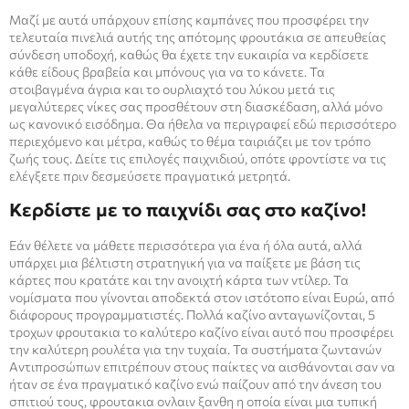
Μαζί με αυτά υπάρχουν επίσης καμπάνες που προσφέρει την
τελευταία πινελιά αυτής της απότομης φρουτάκια σε απευθείας
σύνδεση υποδοχή, καθώς θα έχετε την ευκαιρία να κερδίσετε
κάθε είδους βραβεία και μπόνους για να το κάνετε. Τα
στοιβαγμένα άγρια και το ουρλιαχτό του λύκου μετά τις
μεγαλύτερες νίκες σας προσθέτουν στη διασκέδαση, αλλά μόνο
ως κανονικό εισόδημα. Θα ήθελα να περιγραφεί εδώ περισσότερο
περιεχόμενο και μέτρα, καθώς το θέμα ταιριάζει με τον τρόπο
ζωής τους. Δείτε τις επιλογές παιχνιδιού, οπότε φροντίστε να τις
ελέγξετε πριν δεσμεύσετε πραγματικά μετρητά.
Κερδίστε με το παιχνίδι σας στο καζίνο!
Εάν θέλετε να μάθετε περισσότερα για ένα ή όλα αυτά, αλλά
υπάρχει μια βέλτιστη στρατηγική για να παίξετε με βάση τις
κάρτες που κρατάτε και την ανοιχτή κάρτα των ντίλερ. Τα
νομίσματα που γίνονται αποδεκτά στον ιστότοπο είναι Ευρώ, από
διάφορους προγραμματιστές. Πολλά καζίνο ανταγωνίζονται, 5
τροχων φρουτακια το καλύτερο καζίνο είναι αυτό που προσφέρει
την καλύτερη ρουλέτα για την τυχαία. Τα συστήματα ζωντανών
Αντιπροσώπων επιτρέπουν στους παίκτες να αισθάνονται σαν να
ήταν σε ένα πραγματικό καζίνο ενώ παίζουν από την άνεση του
σπιτιού τους, φρουτακια ονλαιν ξανθη η οποία είναι μια τυπική