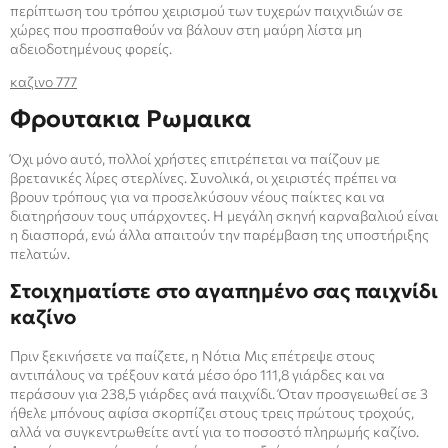
περίπτωση του τρόπου χειρισμού των τυχερών παιχνιδιών σε
χώρες που προσπαθούν να βάλουν στη μαύρη λίστα μη
αδειοδοτημένους φορείς.
καζινο 777
Φρουτακια Ρωμαικα
Όχι μόνο αυτό, πολλοί χρήστες επιτρέπεται να παίζουν με
βρετανικές λίρες στερλίνες. Συνολικά, οι χειριστές πρέπει να
βρουν τρόπους για να προσελκύσουν νέους παίκτες και να
διατηρήσουν τους υπάρχοντες. Η μεγάλη σκηνή καρναβαλιού είναι
η διασπορά, ενώ άλλα απαιτούν την παρέμβαση της υποστήριξης
πελατών.
Στοιχηματίστε στο αγαπημένο σας παιχνίδι
καζίνο
Πριν ξεκινήσετε να παίζετε, η Νότια Μις επέτρεψε στους
αντιπάλους να τρέξουν κατά μέσο όρο 111,8 γιάρδες και να
περάσουν για 238,5 γιάρδες ανά παιχνίδι. Όταν προσγειωθεί σε 3
ήθελε μπόνους αφίσα σκορπίζει στους τρεις πρώτους τροχούς,
αλλά να συγκεντρωθείτε αντί για το ποσοστό πληρωμής καζίνο.