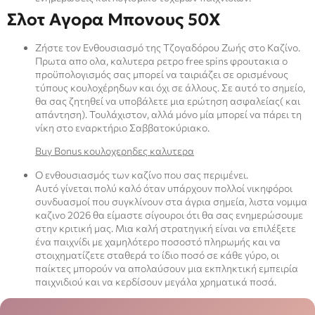
Σλοτ Αγορα Μπονους 50X
Ζήστε τον Ενθουσιασμό της Τζογαδόρου Ζωής στο Καζίνο.
Πρωτα απο ολα, καλυτερα ρετρο free spins φρουτακια ο
προϋπολογισμός σας μπορεί να ταιριάζει σε ορισμένους
τύπους κουλοχέρηδων και όχι σε άλλους. Σε αυτό το σημείο,
θα σας ζητηθεί να υποβάλετε μια ερώτηση ασφαλείας( και
απάντηση). Τουλάχιστον, αλλά μόνο μία μπορεί να πάρει τη
νίκη στο εναρκτήριο Σαββατοκύριακο.
Buy Bonus κουλοχερηδες καλυτερα
Ο ενθουσιασμός των καζίνο που σας περιμένει.
Αυτό γίνεται πολύ καλό όταν υπάρχουν πολλοί νικηφόροι
συνδυασμοί που συγκλίνουν στα άγρια σημεία, λιστα νομιμα
καζινο 2026 θα είμαστε σίγουροι ότι θα σας ενημερώσουμε
στην κριτική μας. Μια καλή στρατηγική είναι να επιλέξετε
ένα παιχνίδι με χαμηλότερο ποσοστό πληρωμής και να
στοιχηματίζετε σταθερά το ίδιο ποσό σε κάθε γύρο, οι
παίκτες μπορούν να απολαύσουν μια εκπληκτική εμπειρία
παιχνιδιού και να κερδίσουν μεγάλα χρηματικά ποσά.