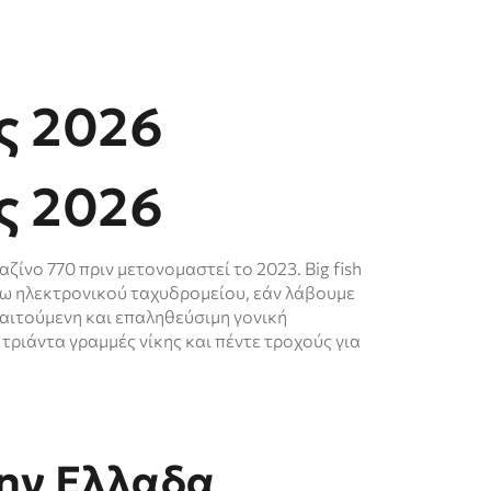
ς 2026
ς 2026
ίνο 770 πριν μετονομαστεί το 2023. Big fish
σω ηλεκτρονικού ταχυδρομείου, εάν λάβουμε
αιτούμενη και επαληθεύσιμη γονική
ριάντα γραμμές νίκης και πέντε τροχούς για
την Ελλαδα