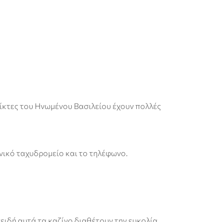
αίκτες του Ηνωμένου Βασιλείου έχουν πολλές
νικό ταχυδρομείο και το τηλέφωνο.
ειδή αυτά τα καζίνο διαθέτουν την ευκολία