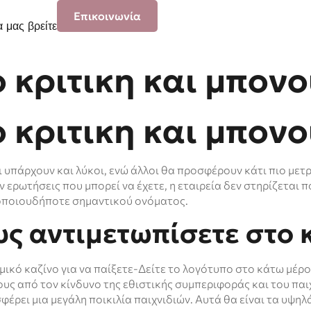
Επικοινωνία
 μας βρείτε
ο κριτικη και μπον
ο κριτικη και μπον
αι υπάρχουν και λύκοι, ενώ άλλοι θα προσφέρουν κάτι πιο με
 ερωτήσεις που μπορεί να έχετε, η εταιρεία δεν στηρίζεται 
οποιουδήποτε σημαντικού ονόματος.
υς αντιμετωπίσετε στο 
ικό καζίνο για να παίξετε-Δείτε το λογότυπο στο κάτω μέρο
ς από τον κίνδυνο της εθιστικής συμπεριφοράς και του παιχ
έρει μια μεγάλη ποικιλία παιχνιδιών. Αυτά θα είναι τα υψηλ