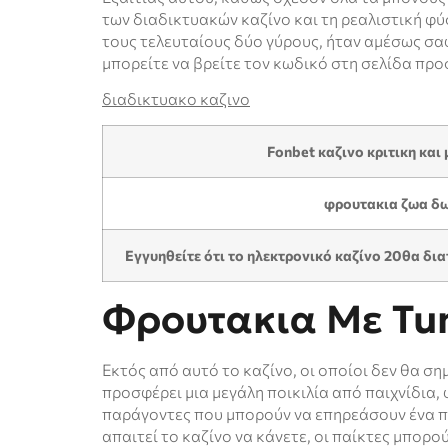
των διαδικτυακών καζίνο και τη ρεαλιστική φύ
τους τελευταίους δύο γύρους, ήταν αμέσως σ
μπορείτε να βρείτε τον κωδικό στη σελίδα π
διαδικτυακο καζινο
Fonbet καζινο κριτικη και
φρουτακια ζωα δ
Εγγυηθείτε ότι το ηλεκτρονικό καζίνο 20θα δια
Φρουτακια Με Tu
Εκτός από αυτό το καζίνο, οι οποίοι δεν θα σ
προσφέρει μια μεγάλη ποικιλία από παιχνίδια,
παράγοντες που μπορούν να επηρεάσουν ένα παι
απαιτεί το καζίνο να κάνετε, οι παίκτες μπο