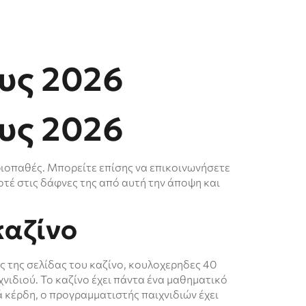
ους 2026
ους 2026
τριοπαθές. Μπορείτε επίσης να επικοινωνήσετε
ποτέ στις δάφνες της από αυτή την άποψη και
καζίνο
ς της σελίδας του καζίνο, κουλοχερηδες 40
νιδιού. Το καζίνο έχει πάντα ένα μαθηματικό
ά κέρδη, ο προγραμματιστής παιχνιδιών έχει