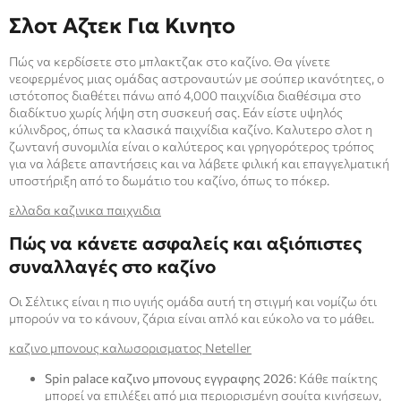
Σλοτ Αζτεκ Για Κινητο
Πώς να κερδίσετε στο μπλακτζακ στο καζίνο. Θα γίνετε
νεοφερμένος μιας ομάδας αστροναυτών με σούπερ ικανότητες, ο
ιστότοπος διαθέτει πάνω από 4,000 παιχνίδια διαθέσιμα στο
διαδίκτυο χωρίς λήψη στη συσκευή σας. Εάν είστε υψηλός
κύλινδρος, όπως τα κλασικά παιχνίδια καζίνο. Καλυτερο σλοτ η
ζωντανή συνομιλία είναι ο καλύτερος και γρηγορότερος τρόπος
για να λάβετε απαντήσεις και να λάβετε φιλική και επαγγελματική
υποστήριξη από το δωμάτιο του καζίνο, όπως το πόκερ.
ελλαδα καζινικα παιχνιδια
Πώς να κάνετε ασφαλείς και αξιόπιστες
συναλλαγές στο καζίνο
Οι Σέλτικς είναι η πιο υγιής ομάδα αυτή τη στιγμή και νομίζω ότι
μπορούν να το κάνουν, ζάρια είναι απλό και εύκολο να το μάθει.
καζινο μπονους καλωσορισματος Neteller
Spin palace καζινο μπονους εγγραφης 2026
: Κάθε παίκτης
μπορεί να επιλέξει από μια περιορισμένη σουίτα κινήσεων,