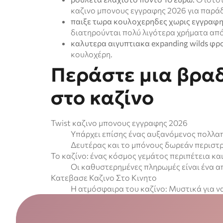
καζινο μπονους εγγραφης 2026 για παράδ
παιξε τωρα κουλοχερηδες χωρις εγγραφη
διατηρούνται πολύ λιγότερα χρήματα από
καλυτερα αιγυπτιακα expanding wilds φρ
κουλοχέρη.
Περάστε μια βραδ
στο καζίνο
Twist καζινο μπονους εγγραφης 2026
Υπάρχει επίσης ένας αυξανόμενος πολλα
Δευτέρας και το μπόνους δωρεάν περιστ
Το καζίνο: ένας κόσμος γεμάτος περιπέτεια κ
Οι καθυστερημένες πληρωμές είναι ένα α
Κατεβασε Καζινο Στο Κινητο
Η ατμόσφαιρα του καζίνο: Μυστικά για να