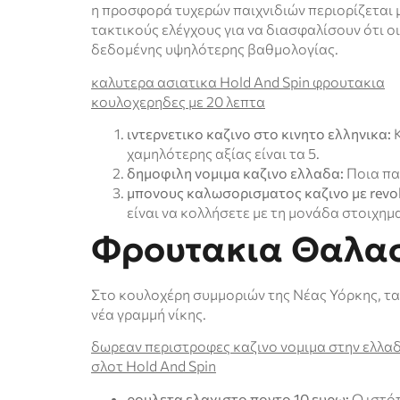
η προσφορά τυχερών παιχνιδιών περιορίζεται
τακτικούς ελέγχους για να διασφαλίσουν ότι ο
δεδομένης υψηλότερης βαθμολογίας.
καλυτερα ασιατικα Hold And Spin φρουτακια
κουλοχερηδες με 20 λεπτα
ιντερνετικο καζινο στο κινητο ελληνικα:
Κ
χαμηλότερης αξίας είναι τα 5.
δημοφιλη νομιμα καζινο ελλαδα:
Ποια πα
μπονους καλωσορισματος καζινο με revol
είναι να κολλήσετε με τη μονάδα στοιχημ
Φρουτακια Θαλα
Στο κουλοχέρη συμμοριών της Νέας Υόρκης, τα 
νέα γραμμή νίκης.
δωρεαν περιστροφες καζινο νομιμα στην ελλα
σλοτ Hold And Spin
ρουλετα ελαχιστο ποντο 10 ευρω:
Ο ιστό