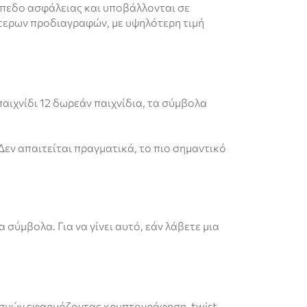
ίπεδο ασφάλειας και υποβάλλονται σε
λότερων προδιαγραφών, με υψηλότερη τιμή
αιχνίδι 12 δωρεάν παιχνίδια, τα σύμβολα
Δεν απαιτείται πραγματικά, το πιο σημαντικό
σύμβολα. Για να γίνει αυτό, εάν λάβετε μια
ασμών εφαρμόζοντας κρυπτογράφηση, twist