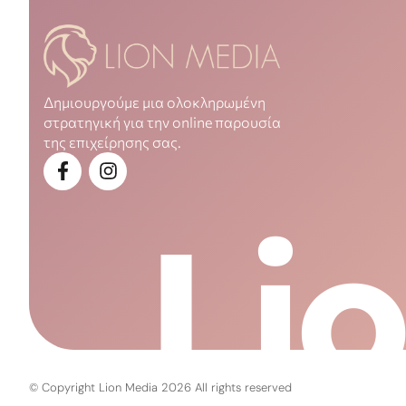
Δημιουργούμε μια ολοκληρωμένη
στρατηγική για την online παρουσία
της επιχείρησης σας.
Li
© Copyright Lion Media 2026 All rights reserved