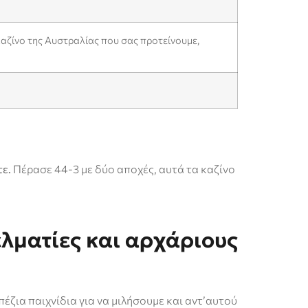
καζίνο της Αυστραλίας που σας προτείνουμε,
τε.
Πέρασε 44-3 με δύο αποχές, αυτά τα καζίνο
λματίες και αρχάριους
έζια παιχνίδια για να μιλήσουμε και αντ’αυτού